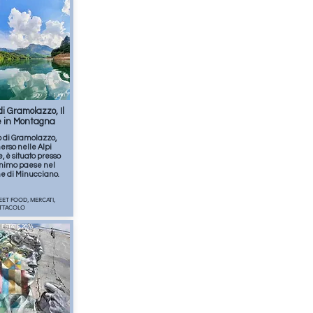
ago
1
min
 di Gramolazzo, Il
 in Montagna
o di Gramolazzo,
rso nelle Alpi
 è situato presso
nimo paese nel
 di Minucciano.
EET FOOD, MERCATI,
ETTACOLO
ESTATE 2026