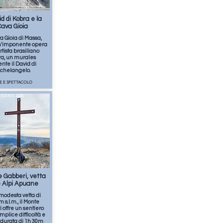
apr
2
min
id di Kobra e la
ava Gioia
a Gioia di Massa,
n'imponente opera
rtista brasiliano
a, un murales
ente il David di
chelangelo.
TE E SPETTACOLO
ESTATE 2026
feb
1
min
e Gabberi, vetta
e Alpi Apuane
modesta vetta di
 s.l.m., il Monte
 offre un sentiero
mplice difficoltà e
durata di 1h 30m