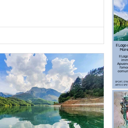
516
Il Lago
Mare
Il Lag
imme
Apuane,
l'omo
comune
SPORT, STR
ARTE E SP