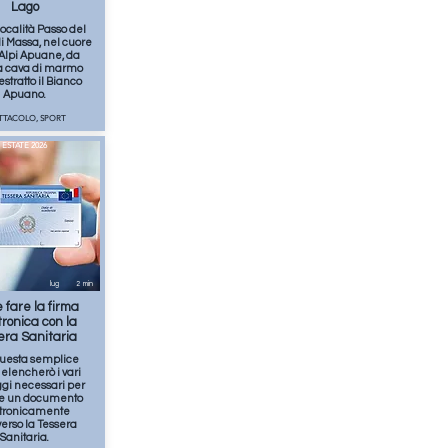
Lago
 località Passo del
di Massa, nel cuore
 Alpi Apuane, da
a cava di marmo
estratto il Bianco
Apuano.
ETTACOLO, SPORT
ESTATE 2026
lug
2
min
 fare la firma
tronica con la
era Sanitaria
uesta semplice
elencherò i vari
gi necessari per
re un documento
ttronicamente
verso la Tessera
Sanitaria.