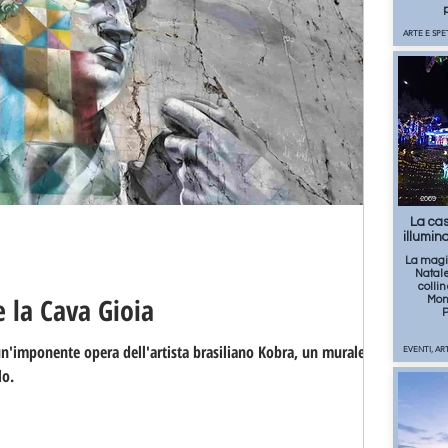
p
ARTE E SP
2069
La cas
illumina
La magi
Natale
colli
e la Cava Gioia
Mont
P
un'imponente opera dell'artista brasiliano Kobra, un murales
EVENTI, AR
lo.