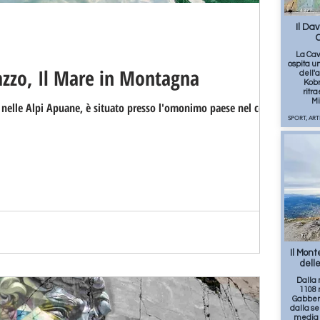
4377
Il Dav
C
La Cav
ospita u
azzo, Il Mare in Montagna
dell'a
Kobr
ritra
Mi
 nelle Alpi Apuane, è situato presso l'omonimo paese nel comune
SPORT, AR
71
Il Mont
dell
Dalla 
1108 m
Gabberi
dalla se
media 