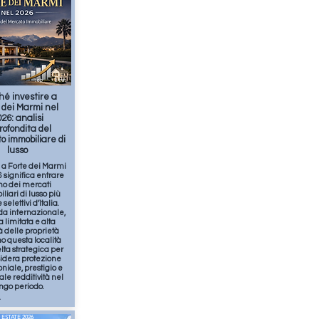
feb
3
min
hé investire a
 dei Marmi nel
26: analisi
rofondita del
o immobiliare di
lusso
e a Forte dei Marmi
 significa entrare
no dei mercati
iari di lusso più
 selettivi d’Italia.
 internazionale,
a limitata e alta
à delle proprietà
o questa località
lta strategica per
sidera protezione
niale, prestigio e
le redditività nel
ngo periodo.
ESTATE 2026