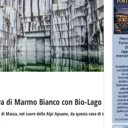
T FOOD
SPORT
1
Perc
Forte
20
app
mercat
Investir
nel 2026
in u
immobil
solidi e
Domanda
offert
qualit
rendon
va di Marmo Bianco con Bio-Lago
una sce
chi de
patrimo
potenzia
ito di Massa, nel cuore delle Alpi Apuane, da questa cava di marmo
lu
.
ECONOMIA