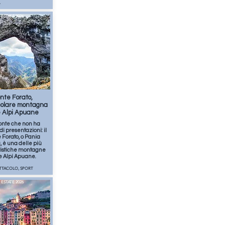
ESTATE 2026
apr
2
min
nte Forato,
colare montagna
e Alpi Apuane
nte che non ha
di presentazioni: il
 Forato, o Pania
, è una delle più
ristiche montagne
e Alpi Apuane.
ETTACOLO, SPORT
ESTATE 2026