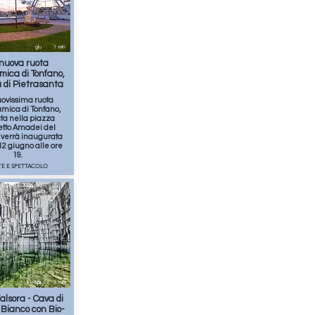
giu
1
min
nuova ruota
ica di Tonfano,
 di Pietrasanta
uovissima ruota
mica di Tonfano,
ta nella piazza
tto Amadei del
, verrà inaugurata
12 giugno alle ore
19.
TE E SPETTACOLO
ESTATE 2026
apr
1
min
alsora - Cava di
Bianco con Bio-