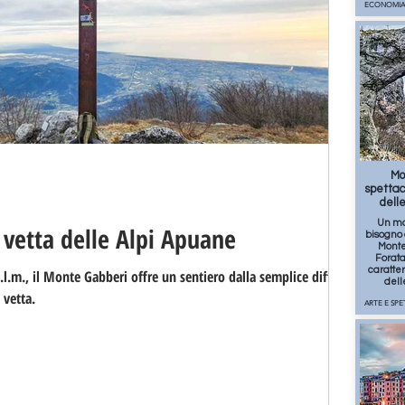
ECONOMIA
265
Mo
spetta
dell
Un mo
 vetta delle Alpi Apuane
bisogno 
Monte
Forata
caratte
l.m., il Monte Gabberi offre un sentiero dalla semplice difficoltà
dell
 vetta.
ARTE E SP