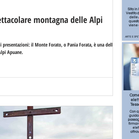
Sita in
Vestito 
ttacolare montagna delle Alpi
delle
quest
viene 
ARTE E SP
presentazioni: il Monte Forato, o Pania Forata, è una delle più
Alpi Apuane.
142
Come
elet
Tess
Con q
guida 
passag
firma
ele
attra