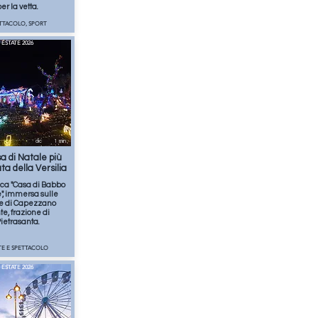
er la vetta.
ETTACOLO, SPORT
ESTATE 2026
dic
1
min
a di Natale più
ta della Versilia
ca "Casa di Babbo
", immersa sulle
ne di Capezzano
e, frazione di
ietrasanta.
TE E SPETTACOLO
ESTATE 2026