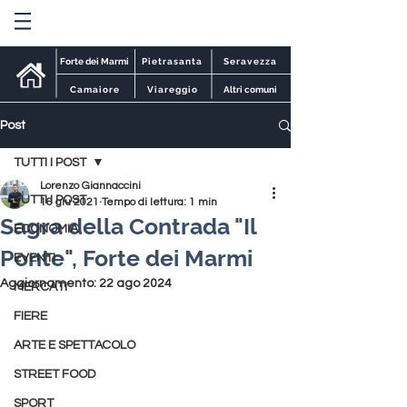
Forte dei Marmi
Pietrasanta
Seravezza
Camaiore
Viareggio
Altri comuni
Post
TUTTI I POST
Lorenzo Giannaccini
TUTTI I POST
16 giu 2021
Tempo di lettura: 1 min
Sagra della Contrada "Il
ECONOMIA
Ponte", Forte dei Marmi
EVENTI
Aggiornamento:
22 ago 2024
MERCATI
FIERE
ARTE E SPETTACOLO
STREET FOOD
SPORT