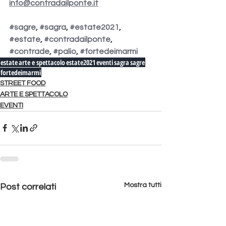
info@contradailponte.it
#sagre
, 
#sagra
, 
#estate2021
, 
#estate
, 
#contradailponte
, 
#contrade
, 
#palio
, 
#fortedeimarmi
estate
arte e spettacolo
estate2021
eventi
sagra
sagre
fortedeimarmi
STREET FOOD
ARTE E SPETTACOLO
EVENTI
Mostra tutti
Post correlati