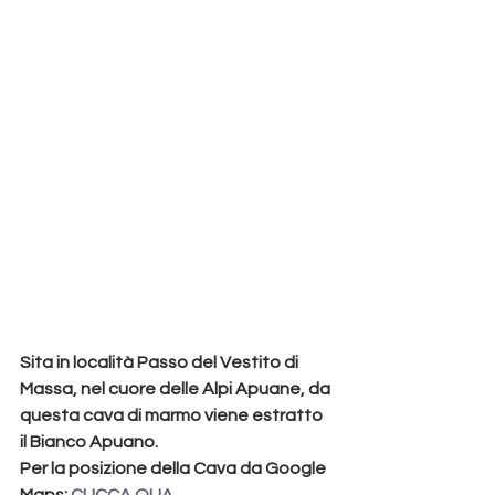
Sita in località 
Passo del Vestito
 di 
Massa
, nel cuore delle 
Alpi Apuane
, da 
questa cava di marmo viene estratto 
il 
Bianco Apuano
.
Per la posizione della Cava da Google 
Maps: 
CLICCA QUA