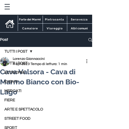
Forte dei Marmi
Pietrasanta
Seravezza
Camaiore
Viareggio
Altri comuni
Post
TUTTI I POST
Lorenzo Giannaccini
TUTTI I POST
4 apr 2023
Tempo di lettura: 1 min
Cava Valsora - Cava di
ECONOMIA
Marmo Bianco con Bio-
EVENTI
Lago
MERCATI
FIERE
ARTE E SPETTACOLO
STREET FOOD
SPORT