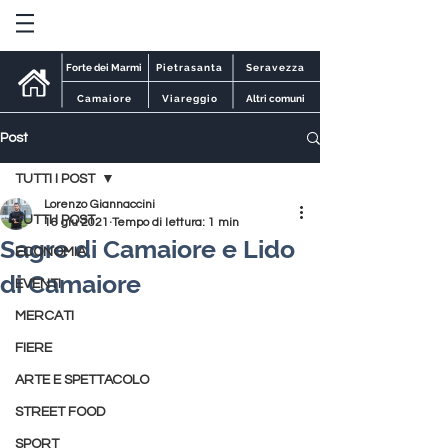
Forte dei Marmi
Pietrasanta
Seravezza
Camaiore
Viareggio
Altri comuni
Post
TUTTI I POST
Lorenzo Giannaccini
TUTTI I POST
16 giu 2021
Tempo di lettura: 1 min
Sagre di Camaiore e Lido
ECONOMIA
di Camaiore
EVENTI
MERCATI
FIERE
ARTE E SPETTACOLO
STREET FOOD
SPORT