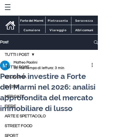
Forte dei Marmi
Pietrasanta
Seravezza
Camaiore
Viareggio
Altri comuni
Post
TUTTI I POST
Matteo Paolini
TUTTI I POST
18 feb
Tempo di lettura: 3 min
Perché investire a Forte
ECONOMIA
dei Marmi nel 2026: analisi
EVENTI
approfondita del mercato
MERCATI
immobiliare di lusso
FIERE
ARTE E SPETTACOLO
STREET FOOD
SPORT