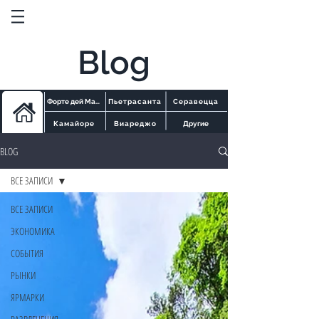
Blog
Форте дей Марми
Пьетрасанта
Серавецца
Камайоре
Виареджо
Другие
BLOG
ВСЕ ЗАПИСИ
ВСЕ ЗАПИСИ
ЭКОНОМИКА
СОБЫТИЯ
РЫНКИ
ЯРМАРКИ