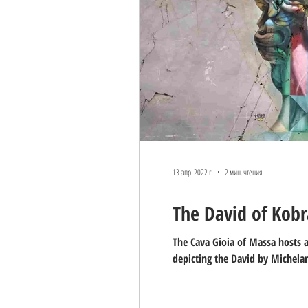
13 апр. 2022 г.
2 мин. чтения
The David of Kobr
The Cava Gioia of Massa hosts a
depicting the David by Michela