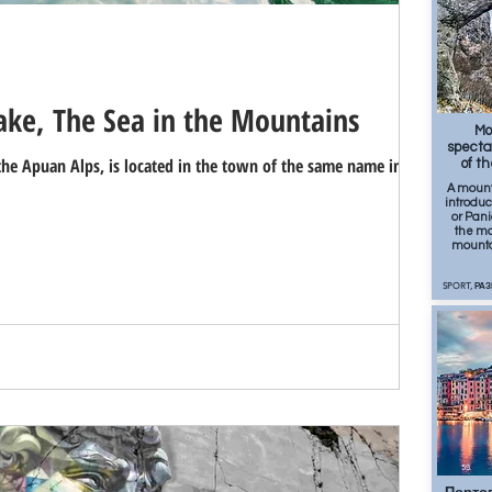
ake, The Sea in the Mountains
71
Mo
specta
he Apuan Alps, is located in the town of the same name in the
of t
A mount
introduc
or Pani
the mo
mounta
SPORT, РА
59