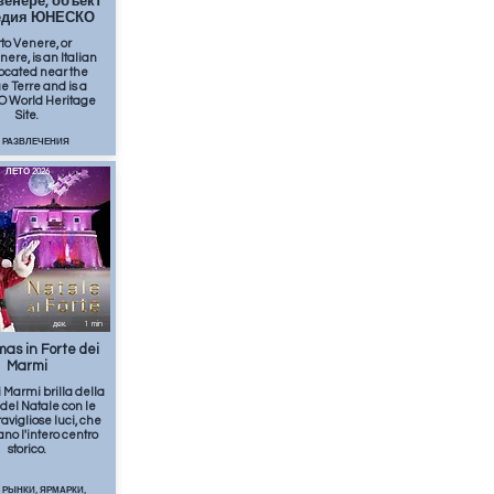
енере, объект
едия ЮНЕСКО
to Venere, or
nere, is an Italian
located near the
e Terre and is a
 World Heritage
Site.
 РАЗВЛЕЧЕНИЯ
ЛЕТО 2026
дек.
1
min
mas in Forte dei
Marmi
 Marmi brilla della
del Natale con le
vigliose luci, che
no l'intero centro
storico.
 РЫНКИ, ЯРМАРКИ,