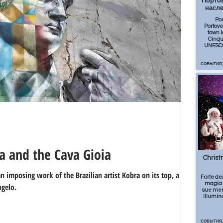
Портов
насл
Por
Portove
town 
Cinqu
UNESCO
СОБЫТИЯ,
15
a and the Cava Gioia
Christ
n imposing work of the Brazilian artist Kobra on its top, a mural
Forte dei
magia 
ngelo.
sue mera
illumina
СОБЫТИЯ,