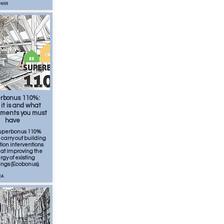
НИЯ
ЛЕТО 2026
июнь
6
min
rbonus 110%:
it is and what
ements you must
have
uperbonus 110%
o carry out building
ion interventions
at improving the
gy of existing
ings (Ecobonus).
КА
ЛЕТО 2026