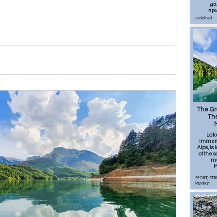
до
пр
undefined
28
The Gr
The
Lak
immers
Alps, is
of the
mu
M
SPORT, ST
РЫНКИ