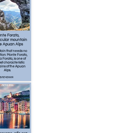
апр.
2
min
nte Forato,
cular mountain
he Apuan Alps
ain that needs no
tion: Monte Forato,
a Forata, is one of
st characteristic
ins of the Apuan
Alps.
ЗВЛЕЧЕНИЯ
ЛЕТО 2026
февр.
1
min