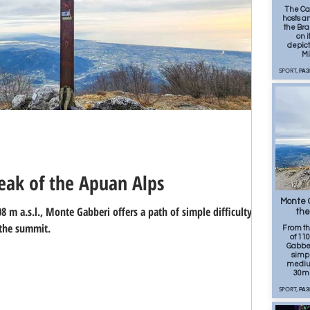
The Ca
hosts a
the Bra
on i
depict
Mi
SPORT, РА
eak of the Apuan Alps
19
Monte G
m a.s.l., Monte Gabberi offers a path of simple difficulty and
the
the summit.
From t
of 110
Gabberi
simpl
medium
30m 
SPORT, РА