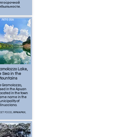
лгосрочной
ибыльности.
ЛЕТО 2026
авг.
1
min
amolazzo Lake,
 Sea in the
Mountains
e Gramolazzo,
ed in the Apuan
 located in the town
 same name in the
nicipality of
inucciano.
REET FOOD, ЯРМАРКИ,
ЛЕТО 2026