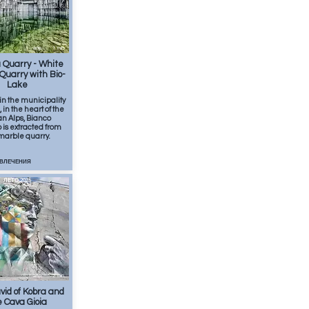
апр.
1
min
 Quarry - White
Quarry with Bio-
Lake
in the municipality
 in the heart of the
n Alps, Bianco
is extracted from
 marble quarry.
ЗВЛЕЧЕНИЯ
ЛЕТО 2026
апр.
2
min
id of Kobra and
 Cava Gioia