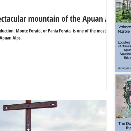
ctacular mountain of the Apuan Alps
73
Valsora
uction: Monte Forato, or Pania Forata, is one of the most
Marble 
 Apuan Alps.
Located 
of Massa,
Apua
Apuano 
this
SPORT, РА
62
The Dav
the