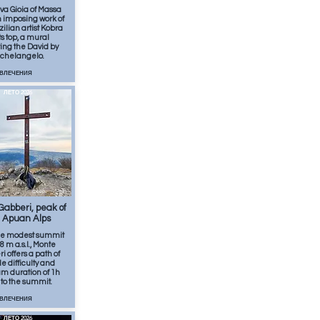
va Gioia of Massa
n imposing work of
zilian artist Kobra
ts top, a mural
ing the David by
chelangelo.
ЗВЛЕЧЕНИЯ
ЛЕТО 2026
февр.
1
min
abberi, peak of
 Apuan Alps
he modest summit
8 m a.s.l., Monte
 offers a path of
e difficulty and
 duration of 1h
to the summit.
ЗВЛЕЧЕНИЯ
ЛЕТО 2026