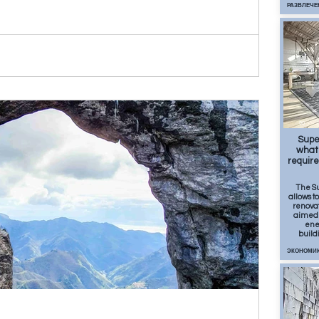
РАЗВЛЕЧЕ
90
Supe
what 
requir
The S
allows t
renovat
aimed 
ener
build
ЭКОНОМИ