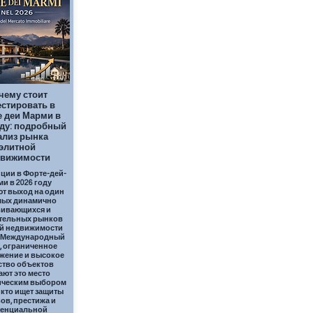
февр.
2
min
чему стоит
стировать в
 деи Марми в
оду: подробный
ализ рынка
элитной
движимости
ции в Форте-дей-
и в 2026 году
ют выход на один
мых динамично
вивающихся и
тельных рынков
й недвижимости
. Международный
, ограниченное
жение и высокое
ство объектов
ают это место
ическим выбором
, кто ищет защиты
ов, престижа и
тенциальной