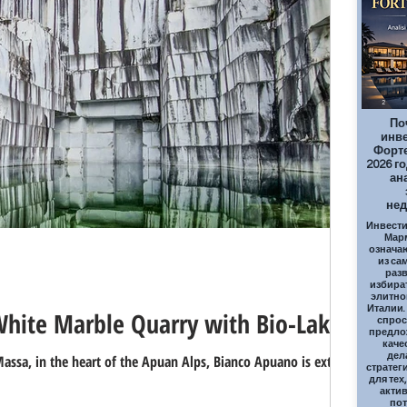
D
SPORT
2
По
инве
Форте
2026 г
ан
не
Инвести
Марм
означа
из са
раз
избира
элитно
Италии
White Marble Quarry with Bio-Lake
спрос
предло
каче
дел
Massa, in the heart of the Apuan Alps, Bianco Apuano is extracted
стратег
для тех
актив
по