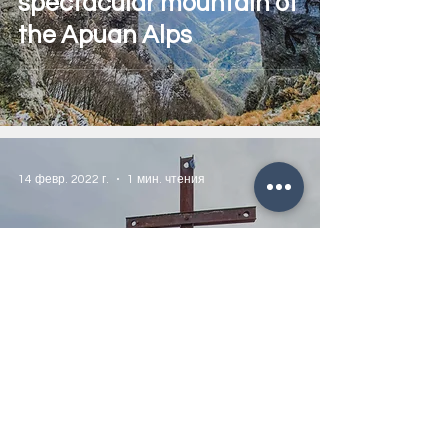
spectacular mountain of
the Apuan Alps
14 февр. 2022 г.
1 мин. чтения
Monte Gabberi, peak of
the Apuan Alps