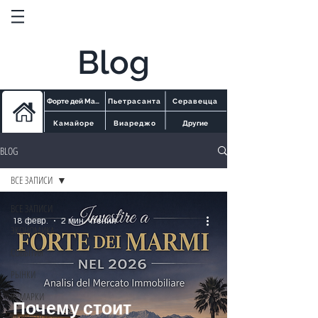
Blog
Форте дей Марми
Пьетрасанта
Серавецца
Камайоре
Виареджо
Другие
BLOG
ВСЕ ЗАПИСИ
ВСЕ ЗАПИСИ
18 февр.
2 мин. чтения
ЭКОНОМИКА
СОБЫТИЯ
РЫНКИ
ЯРМАРКИ
Почему стоит