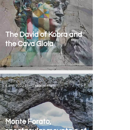
The David of Kobra and
the Cava Gioia
4 апр. 2022 г.
2 мин. чтения
Monte Forato,