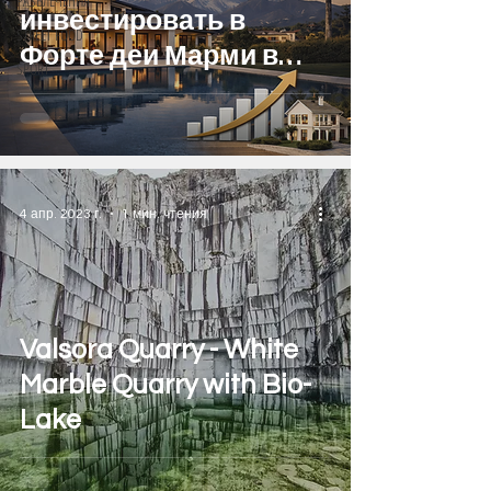
РАЗВЛЕЧЕНИЯ
инвестировать в
STREET FOOD
Форте деи Марми в
SPORT
2026 году: подробный
анализ рынка элитной
недвижимости
4 апр. 2023 г.
1 мин. чтения
Valsora Quarry - White
Marble Quarry with Bio-
Lake