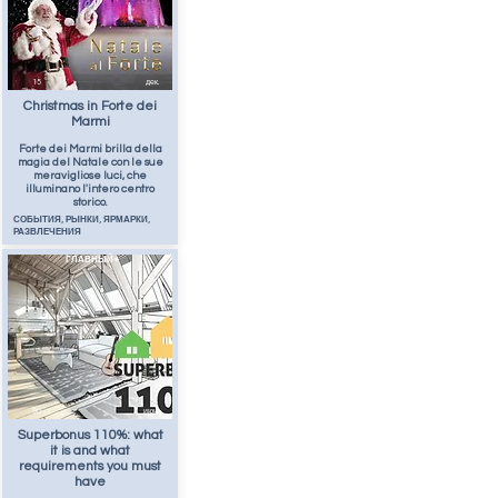
15
дек.
Christmas in Forte dei
Marmi
Forte dei Marmi brilla della
magia del Natale con le sue
meravigliose luci, che
illuminano l'intero centro
storico.
СОБЫТИЯ, РЫНКИ, ЯРМАРКИ,
РАЗВЛЕЧЕНИЯ
ГЛАВНЫЙ
90
июнь
Superbonus 110%: what
it is and what
requirements you must
have