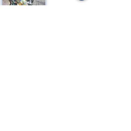
62
апр.
The David of Kobra and
the Cava Gioia
The Cava Gioia of Massa hosts
an imposing work of the
Brazilian artist Kobra on its
top, a mural depicting the
David by Michelangelo.
SPORT, РАЗВЛЕЧЕНИЯ
ГЛАВНЫЙ
19
апр.
Monte Gabberi, peak of
the Apuan Alps
From the modest summit of