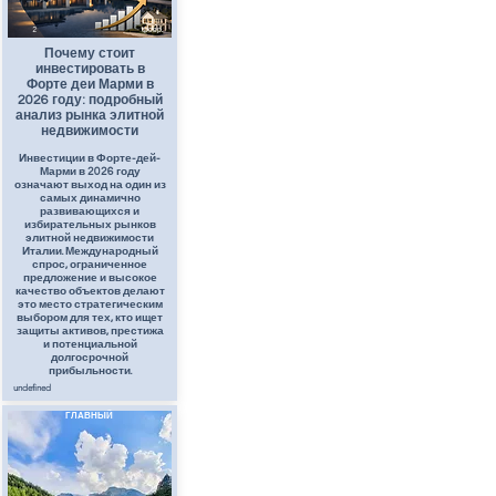
2
февр.
Почему стоит
инвестировать в
Форте деи Марми в
2026 году: подробный
анализ рынка элитной
недвижимости
Инвестиции в Форте-дей-
Марми в 2026 году
означают выход на один из
самых динамично
развивающихся и
избирательных рынков
элитной недвижимости
Италии. Международный
спрос, ограниченное
предложение и высокое
качество объектов делают
это место стратегическим
выбором для тех, кто ищет
защиты активов, престижа
и потенциальной
долгосрочной
прибыльности.
undefined
ГЛАВНЫЙ