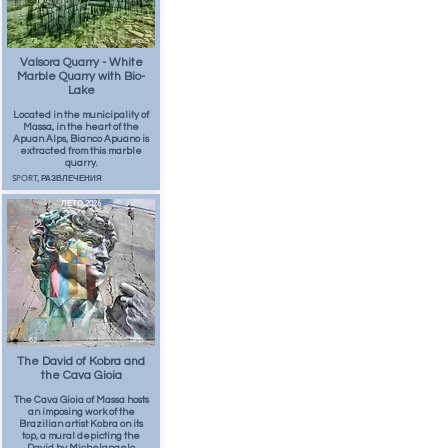
73
апр.
Valsora Quarry - White
Marble Quarry with Bio-
Lake
Located in the municipality of
Massa, in the heart of the
Apuan Alps, Bianco Apuano is
extracted from this marble
quarry.
SPORT, РАЗВЛЕЧЕНИЯ
ЛЕТО 2026
62
апр.
The David of Kobra and
the Cava Gioia
The Cava Gioia of Massa hosts
an imposing work of the
Brazilian artist Kobra on its
top, a mural depicting the