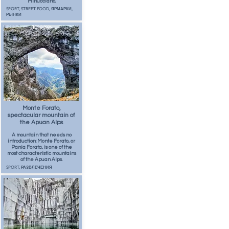
Minucciano.
SPORT, STREET FOOD, ЯРМАРКИ,
РЫНКИ
ЛЕТО 2026
71
апр.
Monte Forato,
spectacular mountain of
the Apuan Alps
A mountain that needs no
introduction: Monte Forato, or
Pania Forata, is one of the
most characteristic mountains
of the Apuan Alps.
SPORT, РАЗВЛЕЧЕНИЯ
ЛЕТО 2026