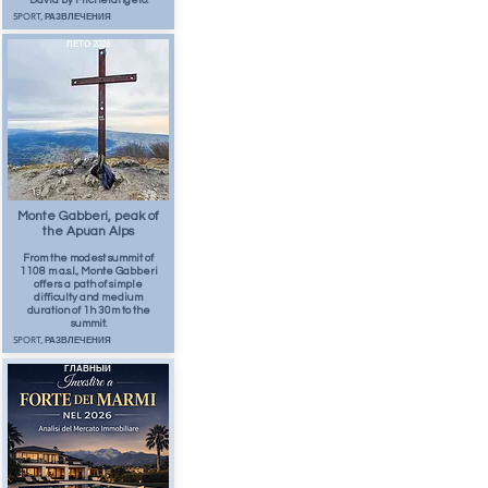
David by Michelangelo.
SPORT, РАЗВЛЕЧЕНИЯ
ЛЕТО 2026
19
апр.
Monte Gabberi, peak of
the Apuan Alps
From the modest summit of
1108 m a.s.l., Monte Gabberi
offers a path of simple
difficulty and medium
duration of 1h 30m to the
summit.
SPORT, РАЗВЛЕЧЕНИЯ
ГЛАВНЫЙ