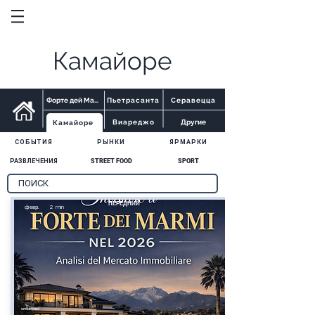
Камайоре
Форте дей Марми
Пьетрасанта
Серавецца
Виареджо
Другие
Камайоре
СОБЫТИЯ
РЫНКИ
ЯРМАРКИ
РАЗВЛЕЧЕНИЯ
STREET FOOD
SPORT
ПЕРЕДНИЙ
февр.
2
min
Результатов не найдено
Ничего не найдено.
Попробуйте другой
поисковый запрос.
undefined