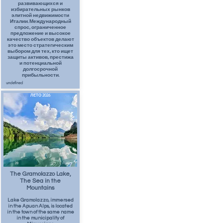
развивающихся и
избирательных рынков
элитной недвижимости
Италии. Международный
спрос, ограниченное
предложение и высокое
качество объектов делают
это место стратегическим
выбором для тех, кто ищет
защиты активов, престижа
и потенциальной
долгосрочной
прибыльности.
undefined
ЛЕТО 2026
28
авг.
The Gramolazzo Lake,
The Sea in the
Mountains
Lake Gramolazzo, immersed
in the Apuan Alps, is located
in the town of the same name
in the municipality of