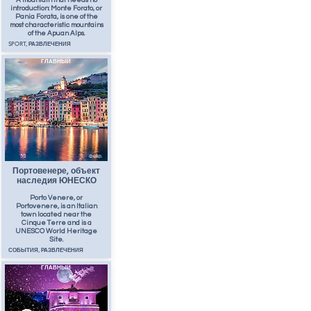
A mountain that needs no
introduction: Monte Forato, or
Pania Forata, is one of the
most characteristic mountains
of the Apuan Alps.
SPORT, РАЗВЛЕЧЕНИЯ
ГЛАВНЫЙ
59
февр.
Портовенере, объект
наследия ЮНЕСКО
Porto Venere, or
Portovenere, is an Italian
town located near the
Cinque Terre and is a
UNESCO World Heritage
Site.
СОБЫТИЯ, РАЗВЛЕЧЕНИЯ
ГЛАВНЫЙ