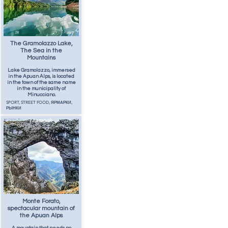
28
авг.
The Gramolazzo Lake,
The Sea in the
Mountains
Lake Gramolazzo, immersed
in the Apuan Alps, is located
in the town of the same name
in the municipality of
Minucciano.
SPORT, STREET FOOD, ЯРМАРКИ,
РЫНКИ
ГЛАВНЫЙ
71
апр.
Monte Forato,
spectacular mountain of
the Apuan Alps