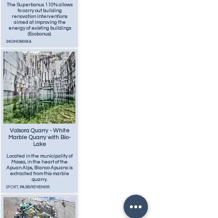
The Superbonus 110% allows
to carry out building
renovation interventions
aimed at improving the
energy of existing buildings
(Ecobonus).
ЭКОНОМИКА
ГЛАВНЫЙ
73
апр.
Valsora Quarry - White
Marble Quarry with Bio-
Lake
Located in the municipality of
Massa, in the heart of the
Apuan Alps, Bianco Apuano is
extracted from this marble
quarry.
SPORT, РАЗВЛЕЧЕНИЯ
ГЛАВНЫЙ