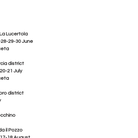
t La Lucertola
-28-29-30 June
ceta
cia district
20-21 July
ceta
oro district
y
occhino
da il Pozzo
-17-18 August