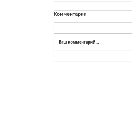
Комментарии
Ваш комментарий...
Valsora Quarry - White
Marble Quarry with Bio-
Lake
ЗАЩИТА ПЕРСОНАЛЬНЫХ ДАННЫХ, GDPR 2
HORIZON S.R.L. | номер НДС 0258228046
Copyright © 2026 | foto e testi di propriet