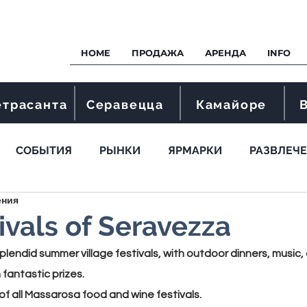
HOME
ПРОДАЖА
АРЕНДА
INFO
етрасанта
Серавецца
Камайоре
СОБЫТИЯ
РЫНКИ
ЯРМАРКИ
РАЗВЛЕЧ
ения
ivals of Seravezza
 splendid summer village festivals, with outdoor dinners, music
 fantastic prizes.
of all Massarosa food and wine festivals.