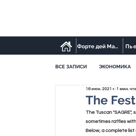
Форте дей Марми
Пь
ВСЕ ЗАПИСИ
ЭКОНОМИКА
16 июн. 2021 г.
1 мин. чт
STREET FOOD
SPORT
The Fest
The Tuscan "
SAGRE
",
sometimes raffles with
Below, a complete list 