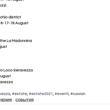
ozzi
chio district
16-17-18 August
ct the La Madonnina
gust
Pro Loco Seravezza
August
ravezza
vezza
, 
#estate
, 
#estate2021
, 
#eventi
, 
#russian
ЕЧЕНИЯ
СОБЫТИЯ