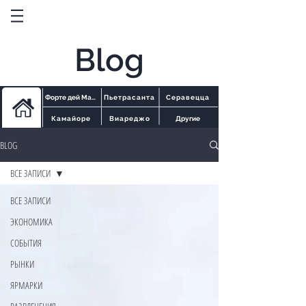
Blog
Форте дей Марми
Пьетрасанта
Серавецца
Камайоре
Виареджо
Другие
BLOG
ВСЕ ЗАПИСИ
ВСЕ ЗАПИСИ
ЭКОНОМИКА
СОБЫТИЯ
РЫНКИ
ЯРМАРКИ