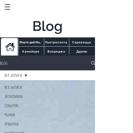
Blog
Форте дей Марми
Пьетрасанта
Серавецца
Камайоре
Виареджо
Другие
BLOG
ВСЕ ЗАПИСИ
ВСЕ ЗАПИСИ
ЭКОНОМИКА
СОБЫТИЯ
РЫНКИ
ЯРМАРКИ