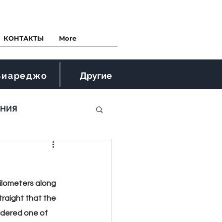
КОНТАКТЫ
More
Виареджо
Другие
ЕНИЯ
kilometers along 
traight that the 
idered one of 