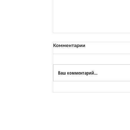
Комментарии
Ваш комментарий...
Valsora Quarry - White
Marble Quarry with Bio-
Lake