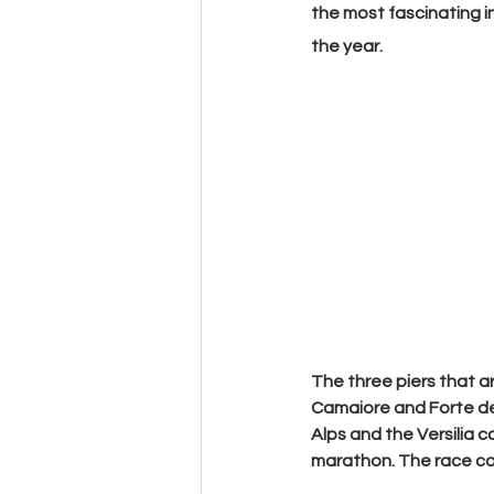
the most fascinating in
the year.
The
 three piers
 that a
Camaiore
 and 
Forte d
Alps and the Versilia c
marathon. The race cour