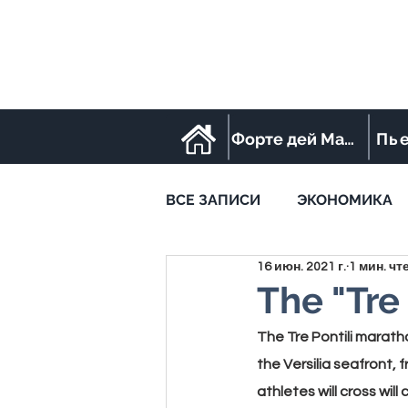
Форте дей Марми
Пь
ВСЕ ЗАПИСИ
ЭКОНОМИКА
16 июн. 2021 г.
1 мин. чт
STREET FOOD
SPORT
The "Tre
The
 Tre Pontili marat
the Versilia seafront, 
athletes will cross wil