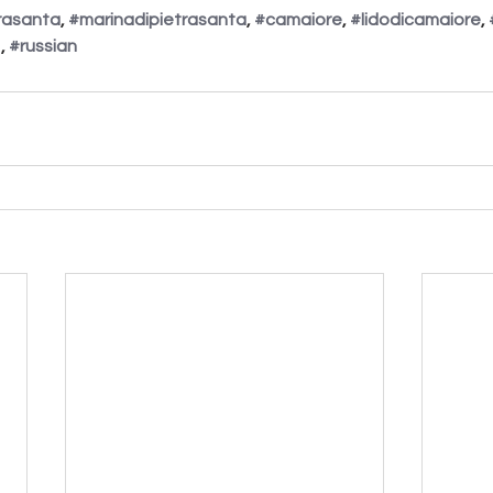
rasanta
, 
#marinadipietrasanta
, 
#camaiore
, 
#lidodicamaiore
, 
1
, 
#russian