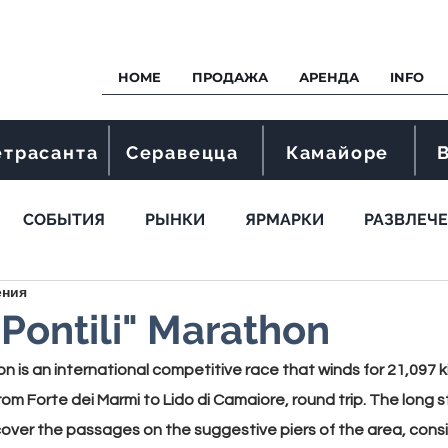
HOME
ПРОДАЖА
АРЕНДА
INFO
етрасанта
Серавецца
Камайоре
СОБЫТИЯ
РЫНКИ
ЯРМАРКИ
РАЗВЛЕЧ
ения
 Pontili" Marathon
hon
 is an international competitive race that winds for 21,097 
from Forte dei Marmi to Lido di Camaiore, round trip. The long s
l cover the passages on the suggestive piers of the area, cons