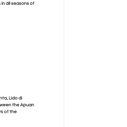
in all seasons of 
ta, Lido di 
etween the Apuan 
s of the 