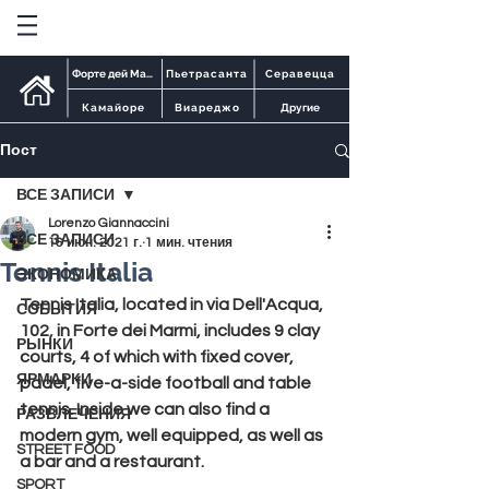
Форте дей Марми
Пьетрасанта
Серавецца
Камайоре
Виареджо
Другие
Пост
ВСЕ ЗАПИСИ
Lorenzo Giannaccini
ВСЕ ЗАПИСИ
16 июн. 2021 г.
1 мин. чтения
Tennis Italia
ЭКОНОМИКА
Tennis Italia, located in via Dell'Acqua, 
СОБЫТИЯ
102, in Forte dei Marmi, includes 9 clay 
РЫНКИ
courts, 4 of which with fixed cover, 
ЯРМАРКИ
padel, five-a-side football and table 
tennis. Inside we can also find a 
РАЗВЛЕЧЕНИЯ
modern gym, well equipped, as well as 
STREET FOOD
a bar and a restaurant.
SPORT