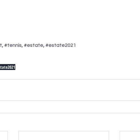
t
, 
#tennis
, 
#estate
, 
#estate2021
state2021