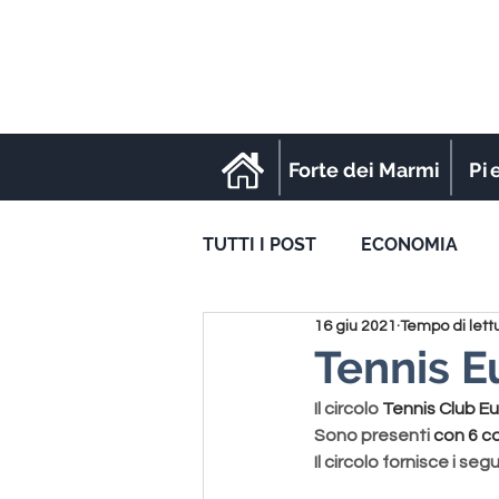
Forte dei Marmi
Pi
TUTTI I POST
ECONOMIA
16 giu 2021
Tempo di lett
SPORT
Tennis E
Il circolo 
Tennis Club E
Sono presenti 
con 
6 c
Il circolo fornisce i segu