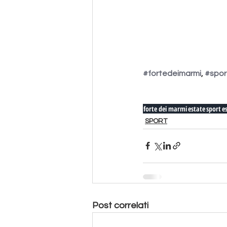
#fortedeimarmi
, 
#spor
forte dei marmi
estate
sport
e
SPORT
Post correlati