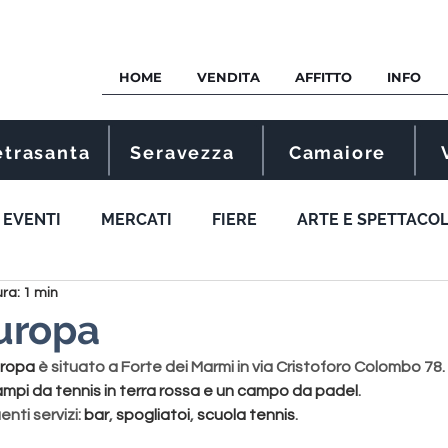
HOME
VENDITA
AFFITTO
INFO
etrasanta
Seravezza
Camaiore
EVENTI
MERCATI
FIERE
ARTE E SPETTACO
ura: 1 min
uropa
uropa
 è situato a Forte dei Marmi in via Cristoforo Colombo 78.
ampi da tennis 
in terra rossa e
 un campo da padel
.
enti servizi: 
bar
, 
spogliatoi
, 
scuola tennis
.