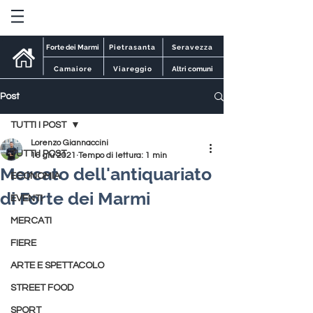
Forte dei Marmi
Pietrasanta
Seravezza
Camaiore
Viareggio
Altri comuni
Post
TUTTI I POST
Lorenzo Giannaccini
TUTTI I POST
16 giu 2021
Tempo di lettura: 1 min
Mercato dell'antiquariato
ECONOMIA
di Forte dei Marmi
EVENTI
MERCATI
FIERE
ARTE E SPETTACOLO
STREET FOOD
SPORT