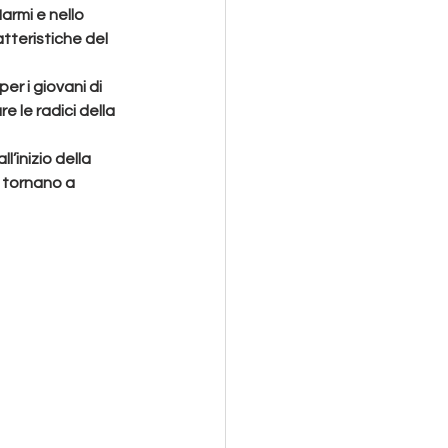
armi e nello 
tteristiche del 
er i giovani di 
 le radici della 
l’inizio della 
e tornano a 