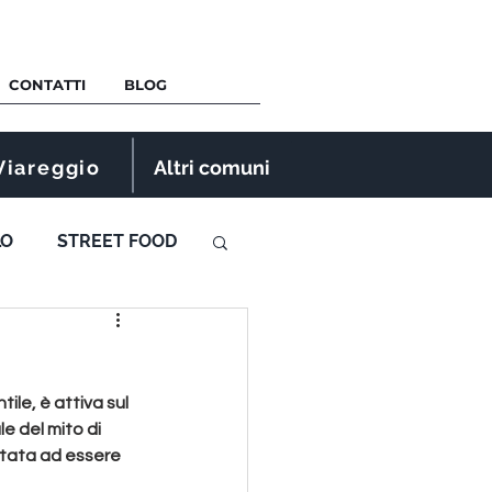
CONTATTI
BLOG
Viareggio
Altri comuni
LO
STREET FOOD
ile, è attiva sul 
e del mito di 
rtata ad essere 