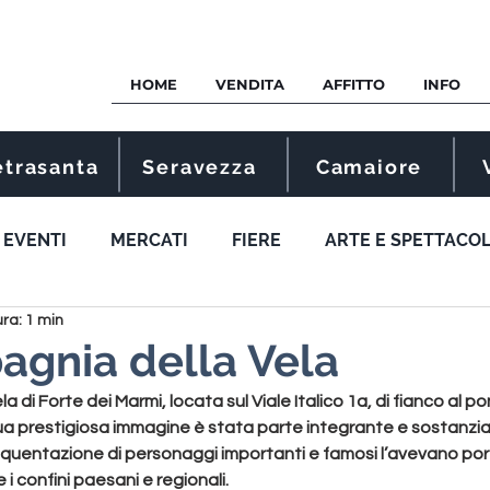
HOME
VENDITA
AFFITTO
INFO
etrasanta
Seravezza
Camaiore
EVENTI
MERCATI
FIERE
ARTE E SPETTACO
ura: 1 min
gnia della Vela
di Forte dei Marmi, locata sul Viale Italico 1a, di fianco al pont
 sua prestigiosa immagine è stata parte integrante e sostanzial
requentazione di personaggi importanti e famosi l’avevano po
i confini paesani e regionali.