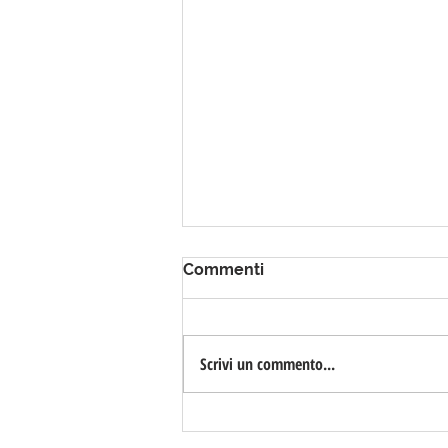
Commenti
Scrivi un commento...
Cava Valsora - Cava di
Marmo Bianco con Bio-