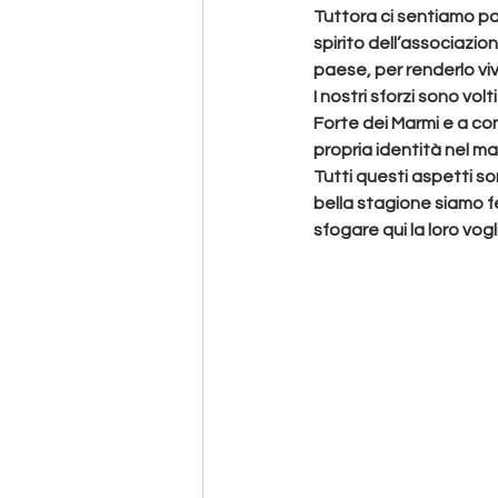
Tuttora ci sentiamo par
spirito dell’associazio
paese, per renderlo viv
I nostri sforzi sono vol
Forte dei Marmi
 e a co
propria identità nel ma
Tutti questi aspetti son
bella stagione siamo fel
sfogare qui la loro 
vogl