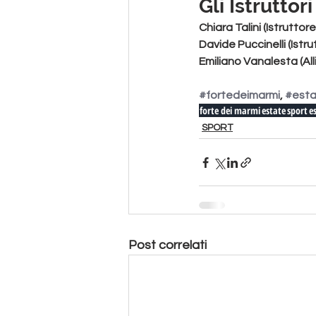
Gli Istruttori
Chiara Talini (Istruttore F
Davide Puccinelli (Istrutt
Emiliano Vanalesta (All
#fortedeimarmi
, 
#est
forte dei marmi
estate
sport
e
SPORT
Post correlati