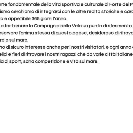
te fondamentale della vita sportiva e culturale di Forte dei M
nismo cerchiamo di integrarci con le altre realtà storiche e cara
o e appetibile 365 giorni l’anno.
ti a far tornare la Compagnia della Vela un 
punto di riferimento p
nservare l’anima stessa di questo paese, desideroso di ritrovare
re e sul mare.
o di sicuro interesse anche per i nostri visitatori, e ogni anno al
ici e fieri di ritrovare i nostri ragazzi che da varie città italian
ia di sport, sana competizione e vita sul mare.