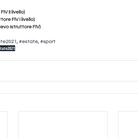
IV II livello)
ore FIV I livello)
ievo Istruttore FIV)
ate2021
, 
#estate
, 
#sport
state2021