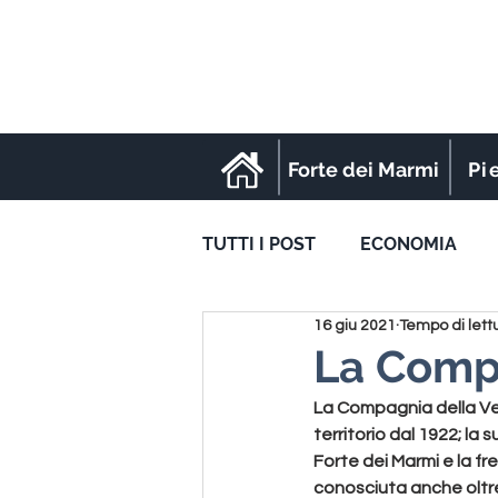
Forte dei Marmi
Pi
TUTTI I POST
ECONOMIA
16 giu 2021
Tempo di lett
SPORT
La Compa
La Compagnia della Vela 
territorio dal 1922; la
Forte dei Marmi e la f
conosciuta anche oltre 