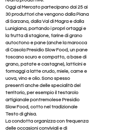
realtà produttive.
Oggi al Mercato partecipano dai 25 ai 
30 produttori che vengono dalla Piana 
di Sarzana, dalla Val di Magra e dalla 
Lunigiana, portando i propri ortaggi e 
la frutta di stagione, farine di grano 
autoctono e pane (anche la marocca 
di Casola Presidio Slow Food, un pane 
toscano scuro e compatto, a base di 
grano, patate e castagne), latticini e 
formaggi a latte crudo, miele, carne e 
uova, vino e olio. Sono spesso 
presenti anche delle specialità del 
territorio, per esempio il testarolo 
artigianale pontremolese Presidio 
Slow Food, cotto nel tradizionale 
Testo di ghisa.
La condotta organizza con frequenza 
delle occasioni conviviali e di 