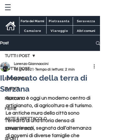
Forte dei Marmi
Pietrasanta
Seravezza
Camaiore
Viareggio
Altri comuni
Post
TUTTI I POST
Lorenzo Giannaccini
TUTTI I POST
16 giu 2021
Tempo di lettura: 2 min
Il Mercato della terra di
ECONOMIA
Sarzana
EVENTI
Sarzana
 è oggi un moderno centro di 
MERCATI
artigianato, di agricoltura e di turismo. 
FIERE
Le antiche mura della città sono 
ARTE E SPETTACOLO
l’eredità di una storia densa di 
avvenimenti, segnata dall’alternanza 
STREET FOOD
di governi di diverse famiglie che 
SPORT