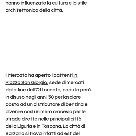
hanno influenzato la cultura e lo stile 
architettonico della città.
Il Mercato
 ha aperto i battenti
 in 
Piazza San Giorgio
, sede di mercati 
dalla fine dell’Ottocento, caduta però 
in disuso negli anni ‘50 per lasciare 
posto ad un distributore di benzina e 
divenire così un mero crocevia per le 
strade dirette nelle principali città 
della Liguria e in Toscana. La città di 
Sarzana si trova infatti ad est del 