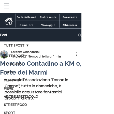
Forte dei Marmi
Pietrasanta
Seravezza
Camaiore
Viareggio
Altri comuni
Post
TUTTI I POST
Lorenzo Giannaccini
TUTTI I POST
16 giu 2021
Tempo di lettura: 1 min
Mercato Contadino a KM 0,
ECONOMIA
Forte dei Marmi
EVENTI
A cura dell'Associazione "Donne in 
MERCATI
Campo", tutte le domeniche, è 
FIERE
possibile acquistare fantastici 
ARTE E SPETTACOLO
prodotti a km 0.
STREET FOOD
SPORT