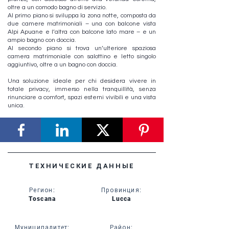
oltre a un comodo bagno di servizio.
Al primo piano si sviluppa la zona notte, composta da
due camere matrimoniali – una con balcone vista
Alpi Apuane e l’altra con balcone lato mare – e un
ampio bagno con doccia.
Al secondo piano si trova un’ulteriore spaziosa
camera matrimoniale con salottino e letto singolo
aggiuntivo, oltre a un bagno con doccia.
Una soluzione ideale per chi desidera vivere in
totale privacy, immerso nella tranquillità, senza
rinunciare a comfort, spazi esterni vivibili e una vista
unica.
ТЕХНИЧЕСКИЕ ДАННЫЕ
Регион
:
Провинция
:
Toscana
Lucca
Муниципалитет
:
Район
: