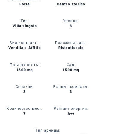
Forte
Centro storico
Тип
:
Уровни
:
Villa singola
3
Вид контракта:
Положение дел:
Vendita e Affitto
Ristrutturato
Поверхность
:
Сад
:
1500 mq
1500 mq
Спальни
:
Ванные комнаты
:
3
3
Количество мест
:
Рейтинг энергии:
7
A++
Тип аренды: