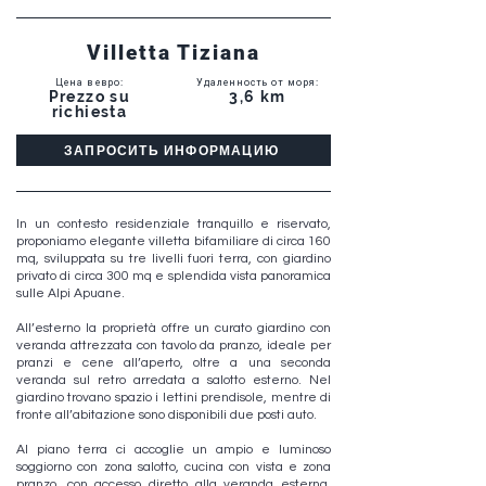
Villetta Tiziana
Цена в евро
:
Удаленность от моря
:
Prezzo su
3,6 km
richiesta
ЗАПРОСИТЬ ИНФОРМАЦИЮ
In un contesto residenziale tranquillo e riservato,
proponiamo elegante villetta bifamiliare di circa 160
mq, sviluppata su tre livelli fuori terra, con giardino
privato di circa 300 mq e splendida vista panoramica
sulle Alpi Apuane.
All’esterno la proprietà offre un curato giardino con
veranda attrezzata con tavolo da pranzo, ideale per
pranzi e cene all’aperto, oltre a una seconda
veranda sul retro arredata a salotto esterno. Nel
giardino trovano spazio i lettini prendisole, mentre di
fronte all’abitazione sono disponibili due posti auto.
Al piano terra ci accoglie un ampio e luminoso
soggiorno con zona salotto, cucina con vista e zona
pranzo, con accesso diretto alla veranda esterna,