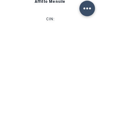
Affitto Mensile
CIN:
IT00000000000
УСЛУГИ
НАЛИЧИЕ
ФОРТЕ ДЕЙ МАРМИ (ЛУ)
Via Provinciale, 60
Cap. 55042
Lorenzo:
+39 345 3411500
Matteo: +39 353 3204720
Office: +39 0584 345992
email:
info@agenziahorizon.com