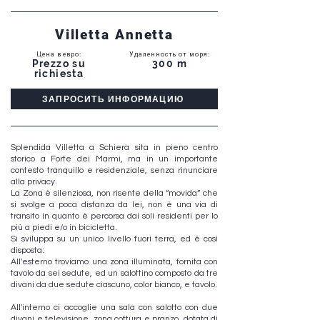
Villetta Annetta
Цена в евро
:
Удаленность от моря
:
Prezzo su
300 m
richiesta
ЗАПРОСИТЬ ИНФОРМАЦИЮ
Splendida Villetta a Schiera sita in pieno centro
storico a Forte dei Marmi, ma in un importante
contesto tranquillo e residenziale, senza rinunciare
alla privacy.
La Zona è silenziosa, non risente della “movida” che
si svolge a poca distanza da lei, non è una via di
transito in quanto è percorsa dai soli residenti per lo
più a piedi e/o in bicicletta.
Si sviluppa su un unico livello fuori terra, ed è così
disposta:
All'esterno troviamo una zona illuminata, fornita con
tavolo da sei sedute, ed un salottino composto da tre
divani da due sedute ciascuno, color bianco, e tavolo.
All'interno ci accoglie una sala con salotto con due
divani e televisione, zona cottura e pranzo, dotata di