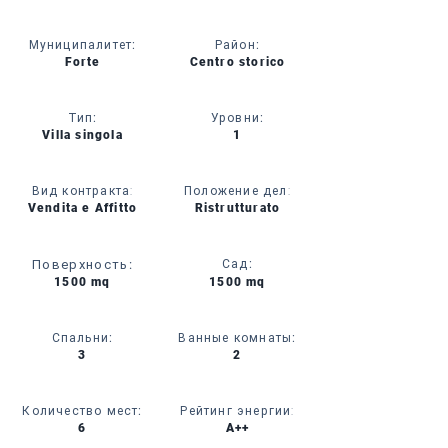
Муниципалитет
:
Район
:
Forte
Centro storico
Тип
:
Уровни
:
Villa singola
1
Вид контракта:
Положение дел:
Vendita e Affitto
Ristrutturato
Поверхность
:
Сад
:
1500 mq
1500 mq
Спальни
:
Ванные комнаты
:
3
2
Количество мест
:
Рейтинг энергии:
6
A++