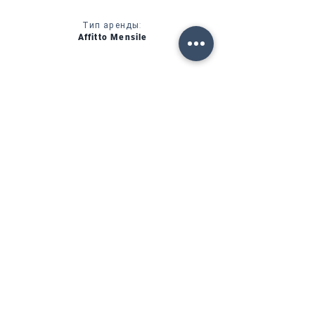
Тип аренды:
Affitto Mensile
CIN:
IT00000000000
УСЛУГИ
НАЛИЧИЕ
ФОРТЕ ДЕЙ МАРМИ (ЛУ)
Via Provinciale, 60
Cap. 55042
Lorenzo:
+39 345 3411500