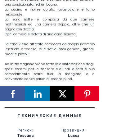
aria condizionata, ed un bagno.
La cucina è inoltre dotata, lavastoviglie e forno
microonde.
La zona notte è composta da due camere
matrimoniali ed una camera doppia, oltre che un
bagno con doccia.
Ogni camera è dotata di aria condizionata.
La casa viene affittata corredata da doppio ricambio
lenzuola e federe, due set di asciugamani, grandi,
medi e piccoli.
Ad inizio stagione viene fatta la disinfestazione degli
spazi esterni per le zanzare e quindi la sera si può
comodamente stare fuori a mangiare e a
conversare senza paura di essere punti.
ТЕХНИЧЕСКИЕ ДАННЫЕ
Регион
:
Провинция
:
Toscana
Lucca