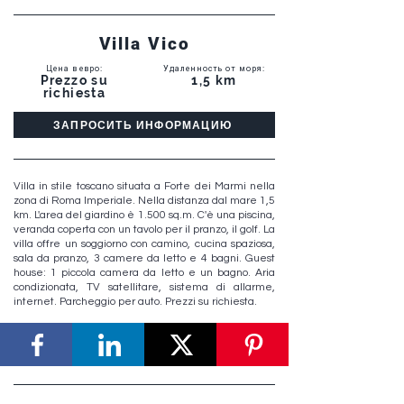
Villa Vico
Цена в евро
:
Удаленность от моря
:
Prezzo su
1,5 km
richiesta
ЗАПРОСИТЬ ИНФОРМАЦИЮ
Villa in stile toscano situata a Forte dei Marmi nella
zona di Roma Imperiale. Nella distanza dal mare 1,5
km. L'area del giardino è 1.500 sq.m. C'è una piscina,
veranda coperta con un tavolo per il pranzo, il golf. La
villa offre un soggiorno con camino, cucina spaziosa,
sala da pranzo, 3 camere da letto e 4 bagni. Guest
house: 1 piccola camera da letto e un bagno. Aria
condizionata, TV satellitare, sistema di allarme,
internet. Parcheggio per auto. Prezzi su richiesta.