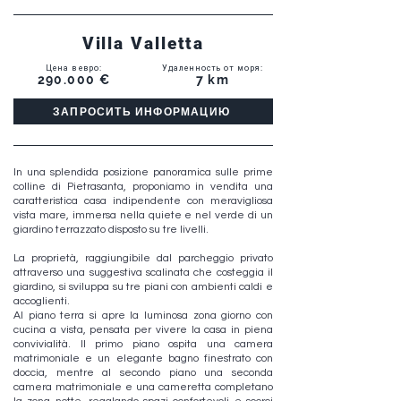
Villa Valletta
Цена в евро
:
Удаленность от моря
:
290.000 €
7 km
ЗАПРОСИТЬ ИНФОРМАЦИЮ
In una splendida posizione panoramica sulle prime
colline di Pietrasanta, proponiamo in vendita una
caratteristica casa indipendente con meravigliosa
vista mare, immersa nella quiete e nel verde di un
giardino terrazzato disposto su tre livelli.
La proprietà, raggiungibile dal parcheggio privato
attraverso una suggestiva scalinata che costeggia il
giardino, si sviluppa su tre piani con ambienti caldi e
accoglienti.
Al piano terra si apre la luminosa zona giorno con
cucina a vista, pensata per vivere la casa in piena
convivialità. Il primo piano ospita una camera
matrimoniale e un elegante bagno finestrato con
doccia, mentre al secondo piano una seconda
camera matrimoniale e una cameretta completano