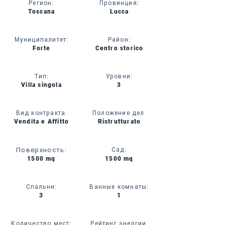
Регион
:
Провинция
:
Toscana
Lucca
Муниципалитет
:
Район
:
Forte
Centro storico
Тип
:
Уровни
:
Villa singola
3
Вид контракта:
Положение дел:
Vendita e Affitto
Ristrutturato
Поверхность
:
Сад
:
1500 mq
1500 mq
Спальни
:
Ванные комнаты
:
3
1
Количество мест
:
Рейтинг энергии: