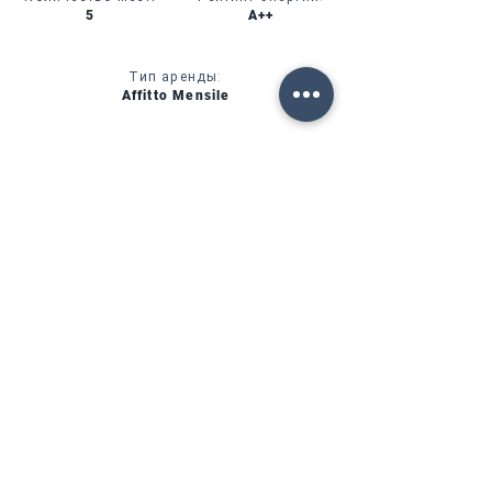
5
A++
Тип аренды:
Affitto Mensile
CIN:
IT00000000000
УСЛУГИ
НАЛИЧИЕ
ФОРТЕ ДЕЙ МАРМИ (ЛУ)
Via Provinciale, 60