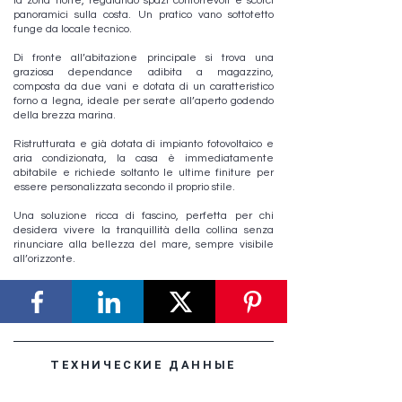
la zona notte, regalando spazi confortevoli e scorci
panoramici sulla costa. Un pratico vano sottotetto
funge da locale tecnico.
Di fronte all’abitazione principale si trova una
graziosa dependance adibita a magazzino,
composta da due vani e dotata di un caratteristico
forno a legna, ideale per serate all’aperto godendo
della brezza marina.
Ristrutturata e già dotata di impianto fotovoltaico e
aria condizionata, la casa è immediatamente
abitabile e richiede soltanto le ultime finiture per
essere personalizzata secondo il proprio stile.
Una soluzione ricca di fascino, perfetta per chi
desidera vivere la tranquillità della collina senza
rinunciare alla bellezza del mare, sempre visibile
all’orizzonte.
ТЕХНИЧЕСКИЕ ДАННЫЕ