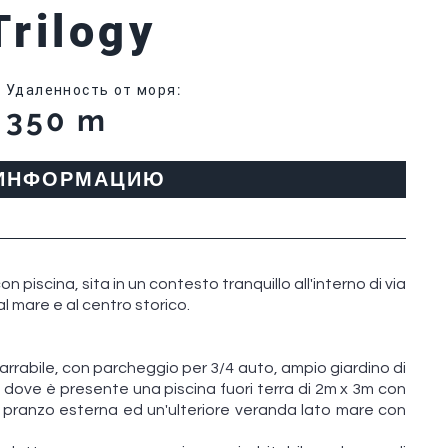
Trilogy
Удаленность от моря
:
350 m
 ИНФОРМАЦИЮ
n piscina, sita in un contesto tranquillo all'interno di via
al mare e al centro storico.
carrabile, con parcheggio per 3/4 auto, ampio giardino di
, dove è presente una piscina fuori terra di 2m x 3m con
pranzo esterna ed un'ulteriore veranda lato mare con