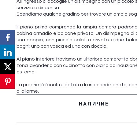
All'ingresso ci accoglie un disimpegno con un piccolo 
servizio e dispensa.
Scendiamo qualche gradino per trovare un ampio sogg
Il piano primo comprende la ampia camera padronal
cabina armadio e balcone privato. Un disimpegno ci co
una doppia, con piccolo salotto privato e due balcon
bagni: uno con vasca ed uno con doccia.
Al piano inferiore troviamo un'ulteriore cameretta d
zona lavanderia con cucinotta con piano ad induzione
esterna.
La proprietà è inoltre dotata di aria condizionata, c
di allarme.
НАЛИЧИЕ