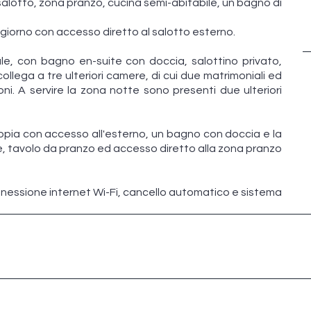
salotto, zona pranzo, cucina semi-abitabile, un bagno di
iorno con accesso diretto al salotto esterno.
e, con bagno en-suite con doccia, salottino privato,
llega a tre ulteriori camere, di cui due matrimoniali ed
i. A servire la zona notte sono presenti due ulteriori
oppia con accesso all'esterno, un bagno con doccia e la
, tavolo da pranzo ed accesso diretto alla zona pranzo
onnessione internet Wi-Fi, cancello automatico e sistema