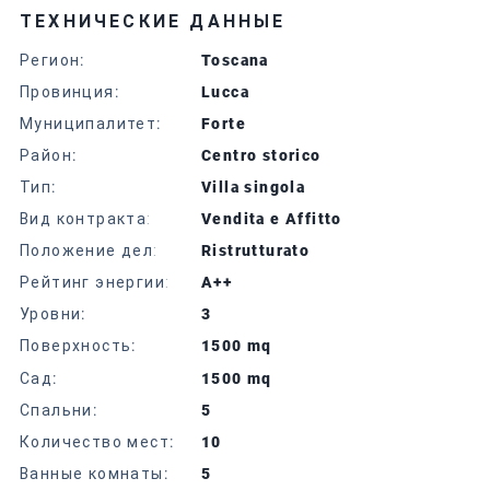
ТЕХНИЧЕСКИЕ ДАННЫЕ
Регион
:
Toscana
Провинция
:
Lucca
Муниципалитет
:
Forte
Район
:
Centro storico
Тип
:
Villa singola
Вид контракта:
Vendita e Affitto
Положение дел:
Ristrutturato
Рейтинг энергии:
A++
Уровни
:
3
Поверхность
:
1500 mq
Сад
:
1500 mq
Спальни
:
5
Количество мест
:
10
Ванные комнаты
:
5