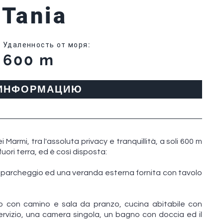
 Tania
Удаленность от моря
:
600 m
 ИНФОРМАЦИЮ
 Marmi, tra l'assoluta privacy e tranquillità, a soli 600 m
 fuori terra, ed è così disposta:
n parcheggio ed una veranda esterna fornita con tavolo
o con camino e sala da pranzo, cucina abitabile con
rvizio, una camera singola, un bagno con doccia ed il