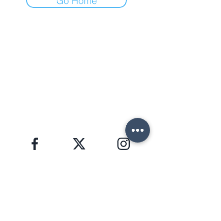
Go Home
ФОРТЕ ДЕЙ МАРМИ (ЛУ)
Via Provinciale, 60
Cap. 55042
Lorenzo:
+39 345 3411500
Matteo: +39 353 3204720
Office: +39 0584 345992
email:
info@agenziahorizon.com
Я В СОЦСЕТЯХ
ЗАЩИТА ПЕРСОНАЛЬНЫХ ДАННЫХ, GDPR 2016/679
HORIZON S.R.L. | номер НДС
02582280463
Copyright © 2026 | foto e testi di proprietà di
Lorenzo Giannaccini | Inc. All Rights Reserved.
НОВОСТНАЯ РАССЫЛКА