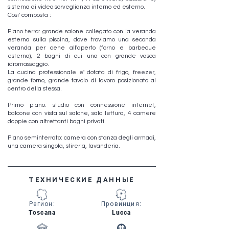
sistema di video sorveglianza interno ed esterno.
Cosi' composta :
Piano terra: grande salone collegato con la veranda
esterna sulla piscina, dove troviamo una seconda
veranda per cene all'aperto (forno e barbecue
esterno), 2 bagni di cui uno con grande vasca
idromassaggio.
La cucina professionale e' dotata di frigo, freezer,
grande forno, grande tavolo di lavoro posizionato al
centro della stessa.
Primo piano: studio con connessione internet,
balcone con vista sul salone, sala lettura, 4 camere
doppie con altrettanti bagni privati.
Piano seminterrato: camera con stanza degli armadi,
una camera singola, stireria, lavanderia.
ТЕХНИЧЕСКИЕ ДАННЫЕ
Регион
:
Провинция
:
Toscana
Lucca