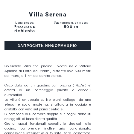
Villa Serena
Цена в евро
:
Удаленность от моря
:
Prezzo su
800 m
richiesta
ЗАПРОСИТЬ ИНФОРМАЦИЮ
Splendida Villa con piscina ubicata nella Vittoria
Apuana di Forte dei Marmi, distante solo 800 metri
dal mare, e 1 km dal centro storico.
Circondata da un giardino con piscina (14x7m) e'
dotata di un parcheggio privato e cancelli
automatici.
La villa è sviluppata su tre piani, collegati da una
elegante scala moderna, strutturata in acciaio e
cristallo, con vista sul piano centrale.
Si compone di 6 camere doppie e 7 bagni, abbelliti
da oggetti di lusso di alta qualità.
Grandi spazi funzionali soprattutto dedicati alla
cucina, comprende inoltre aria condizionata,
connessione internet wi-fi, tv satellitare, cassaforte,