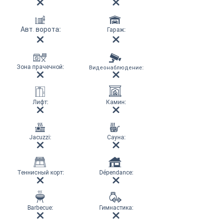
Авт. ворота
:
Гараж
:
Зона прачечной
:
Видеонаблюдение
:
Лифт
:
Камин
:
Jacuzzi:
Сауна
:
Теннисный корт
:
Dépendance:
Barbecue:
Гимнастика
: