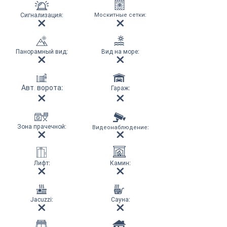
Сигнализация
:
Москитные сетки
:
Панорамный вид
:
Вид на море
:
Авт. ворота
:
Гараж
:
Зона прачечной
:
Видеонаблюдение
:
Лифт
:
Камин
:
Jacuzzi:
Сауна
: