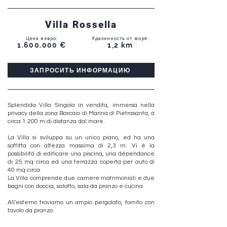
Villa Rossella
Цена в евро
:
Удаленность от моря
:
1.600.000
€
1,2 km
ЗАПРОСИТЬ ИНФОРМАЦИЮ
Splendida Villa Singola in vendita, immersa nella
privacy della zona Barcaio di Marina di Pietrasanta, a
circa 1.200 m di distanza dal mare.
La Villa si sviluppa su un unico piano, ed ha una
soffitta con altezza massima di 2,3 m. Vi è la
possibilità di edificare una piscina, una dépendance
di 25 mq circa ed una terrazza coperta per auto di
40 mq circa.
La Villa comprende due camere matrimoniali e due
bagni con doccia, salotto, sala da pranzo e cucina.
All'esterno troviamo un ampio pergolato, fornito con
tavolo da pranzo.