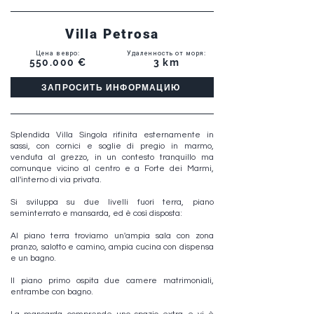
Villa Petrosa
Цена в евро
:
Удаленность от моря
:
550.000 €
3 km
ЗАПРОСИТЬ ИНФОРМАЦИЮ
Splendida Villa Singola rifinita esternamente in
sassi, con cornici e soglie di pregio in marmo,
venduta al grezzo, in un contesto tranquillo ma
comunque vicino al centro e a Forte dei Marmi,
all'interno di via privata.
Si sviluppa su due livelli fuori terra, piano
seminterrato e mansarda, ed è così disposta:
Al piano terra troviamo un'ampia sala con zona
pranzo, salotto e camino, ampia cucina con dispensa
e un bagno.
Il piano primo ospita due camere matrimoniali,
entrambe con bagno.