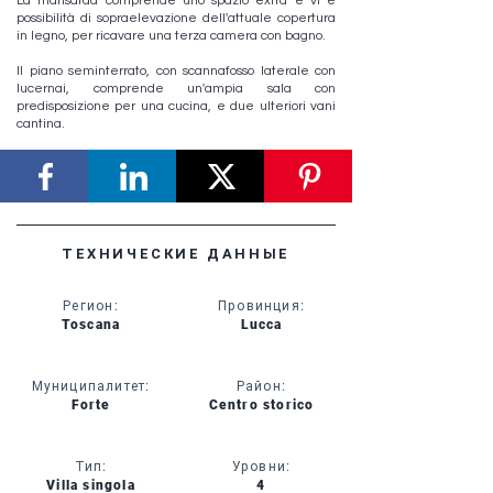
La mansarda comprende uno spazio extra e vi è
possibilità di sopraelevazione dell'attuale copertura
in legno, per ricavare una terza camera con bagno.
Il piano seminterrato, con scannafosso laterale con
lucernai, comprende un'ampia sala con
predisposizione per una cucina, e due ulteriori vani
cantina.
ТЕХНИЧЕСКИЕ ДАННЫЕ
Регион
:
Провинция
:
Toscana
Lucca
Муниципалитет
:
Район
:
Forte
Centro storico
Тип
:
Уровни
:
Villa singola
4