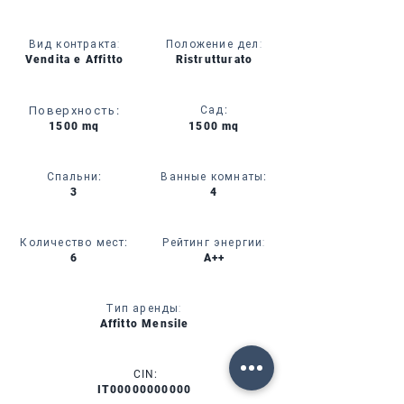
Вид контракта:
Положение дел:
Vendita e Affitto
Ristrutturato
Поверхность
:
Сад
:
1500 mq
1500 mq
Спальни
:
Ванные комнаты
:
3
4
Количество мест
:
Рейтинг энергии:
6
A++
Тип аренды:
Affitto Mensile
CIN:
IT00000000000