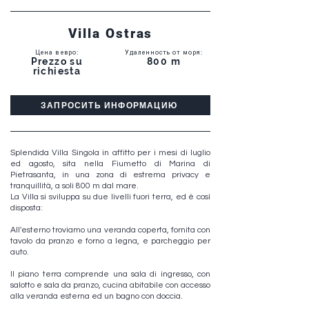
Villa Ostras
Цена в евро
:
Удаленность от моря
:
Prezzo su
800 m
richiesta
ЗАПРОСИТЬ ИНФОРМАЦИЮ
Splendida Villa Singola in affitto per i mesi di luglio
ed agosto, sita nella Fiumetto di Marina di
Pietrasanta, in una zona di estrema privacy e
tranquillità, a soli 800 m dal mare.
La Villa si sviluppa su due livelli fuori terra, ed è così
disposta:
All'esterno troviamo una veranda coperta, fornita con
tavolo da pranzo e forno a legna, e parcheggio per
auto.
Il piano terra comprende una sala di ingresso, con
salotto e sala da pranzo, cucina abitabile con accesso
alla veranda esterna ed un bagno con doccia.