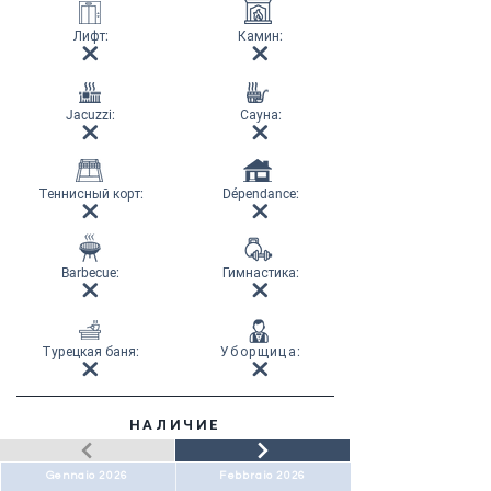
Лифт
:
Камин
:
Jacuzzi:
Сауна
:
Теннисный корт
:
Dépendance:
Barbecue:
Гимнастика
:
Турецкая баня
:
Уборщица
:
НАЛИЧИЕ
Gennaio 2026
Febbraio 2026