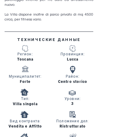
nuovo.
La Villa dispone inoltre di parco privato di mq 4500
circa, per fitness vario.
ТЕХНИЧЕСКИЕ ДАННЫЕ
Регион
:
Провинция
:
Toscana
Lucca
Муниципалитет
:
Район
:
Forte
Centro storico
Тип
:
Уровни
:
3
Villa singola
Вид контракта:
Положение дел:
Vendita e Affitto
Ristrutturato