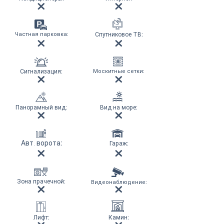
Частная парковка
:
Спутниковое ТВ
:
Сигнализация
:
Москитные сетки
:
Панорамный вид
:
Вид на море
:
Авт. ворота
:
Гараж
:
Зона прачечной
:
Видеонаблюдение
:
Лифт
:
Камин
: