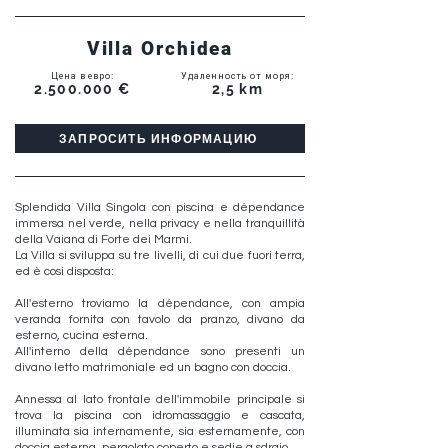
Villa Orchidea
Цена в евро
:
Удаленность от моря
:
2.500.000
€
2,5 km
ЗАПРОСИТЬ ИНФОРМАЦИЮ
Splendida Villa Singola con piscina e dépendance
immersa nel verde, nella privacy e nella tranquillità
della Vaiana di Forte dei Marmi.
La Villa si sviluppa su tre livelli, di cui due fuori terra,
ed è così disposta:
All'esterno troviamo la dépendance, con ampia
veranda fornita con tavolo da pranzo, divano da
esterno, cucina esterna.
All'interno della dépendance sono presenti un
divano letto matrimoniale ed un bagno con doccia.
Annessa al lato frontale dell'immobile principale si
trova la piscina con idromassaggio e cascata,
illuminata sia internamente, sia esternamente, con
doccia esterna, pergolato coperto e sedie a sdraio.