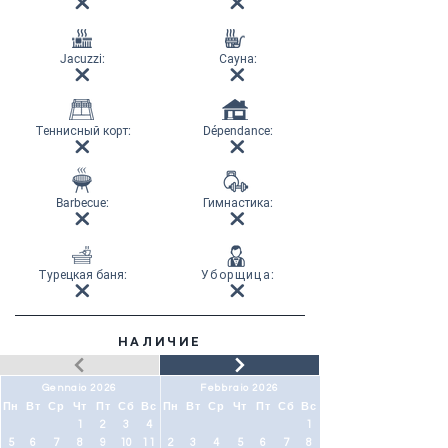
Jacuzzi:
Сауна
:
Теннисный корт
:
Dépendance:
Barbecue:
Гимнастика
:
Турецкая баня
:
Уборщица
:
НАЛИЧИЕ
Gennaio 2026
Febbraio 2026
Пн
Вт
Ср
Чт
Пт
Сб
Вс
Пн
Вт
Ср
Чт
Пт
Сб
Вс
1
2
3
4
1
5
6
7
8
9
10
11
2
3
4
5
6
7
8