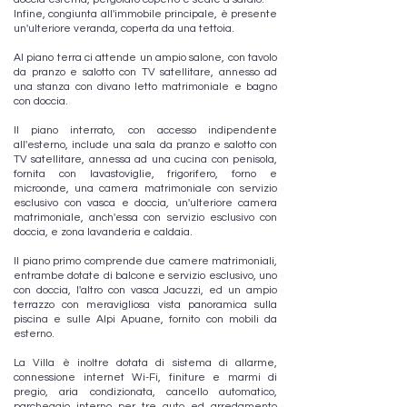
Infine, congiunta all'immobile principale, è presente
un'ulteriore veranda, coperta da una tettoia.
Al piano terra ci attende un ampio salone, con tavolo
da pranzo e salotto con TV satellitare, annesso ad
una stanza con divano letto matrimoniale e bagno
con doccia.
Il piano interrato, con accesso indipendente
all'esterno, include una sala da pranzo e salotto con
TV satellitare, annessa ad una cucina con penisola,
fornita con lavastoviglie, frigorifero, forno e
microonde, una camera matrimoniale con servizio
esclusivo con vasca e doccia, un'ulteriore camera
matrimoniale, anch'essa con servizio esclusivo con
doccia, e zona lavanderia e caldaia.
Il piano primo comprende due camere matrimoniali,
entrambe dotate di balcone e servizio esclusivo, uno
con doccia, l'altro con vasca Jacuzzi, ed un ampio
terrazzo con meravigliosa vista panoramica sulla
piscina e sulle Alpi Apuane, fornito con mobili da
esterno.
La Villa è inoltre dotata di sistema di allarme,
connessione internet Wi-Fi, finiture e marmi di
pregio, aria condizionata, cancello automatico,
parcheggio interno per tre auto ed arredamento