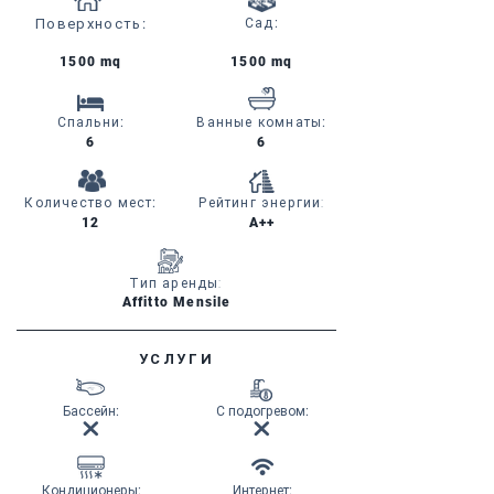
Поверхность
:
Сад
:
1500 mq
1500 mq
Спальни
:
Ванные комнаты
:
6
6
Количество мест
:
Рейтинг энергии:
12
A++
Тип аренды:
Affitto Mensile
УСЛУГИ
Бассейн
:
С подогревом
:
Кондиционеры
:
Интернет
: