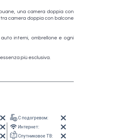
i Apuane, una camera doppia con
altra camera doppia con balcone
 auto interni, ombrellone e ogni
 essenza più esclusiva.
С подогревом
:
Интернет
:
Спутниковое ТВ
: