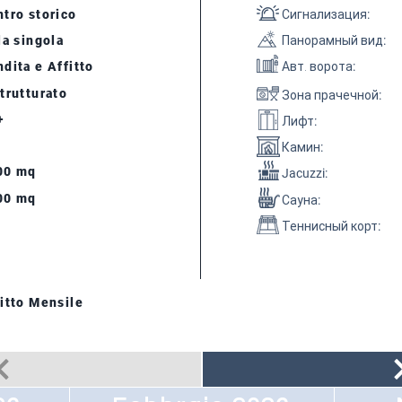
tro storico
Сигнализация
:
la singola
Панорамный вид
:
dita e Affitto
Авт. ворота
:
trutturato
Зона прачечной
:
+
Лифт
:
Камин
:
00 mq
Jacuzzi:
00 mq
Сауна
:
Теннисный корт
:
itto Mensile