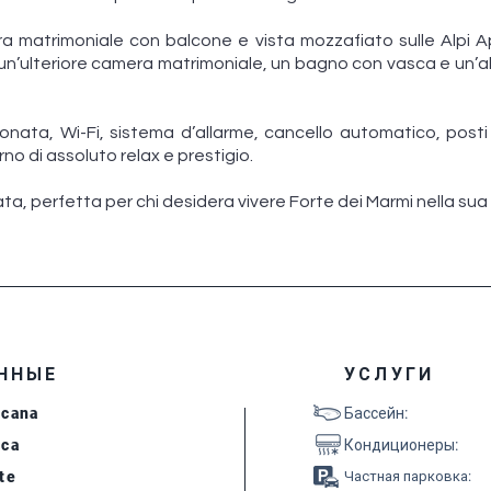
ra matrimoniale con balcone e vista mozzafiato sulle Alp
un’ulteriore camera matrimoniale, un bagno con vasca e un’
zionata, Wi-Fi, sistema d’allarme, cancello automatico, posti
no di assoluto relax e prestigio.
ata, perfetta per chi desidera vivere Forte dei Marmi nella sua
ННЫЕ
УСЛУГИ
scana
Бассейн
:
cca
Кондиционеры
:
te
Частная парковка
: