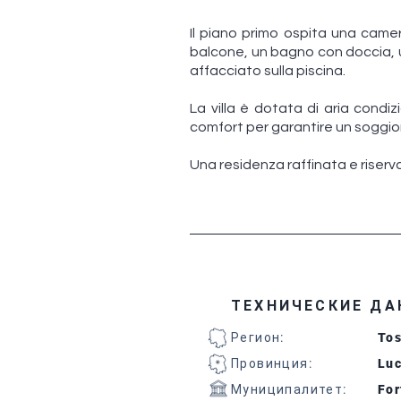
Il piano primo ospita una came
balcone, un bagno con doccia, 
affacciato sulla piscina.
La villa è dotata di aria condi
comfort per garantire un soggior
Una residenza raffinata e riserv
ТЕХНИЧЕСКИЕ ДА
Регион
:
To
Провинция
:
Lu
Муниципалитет
:
For