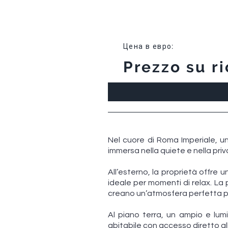
Цена в евро
:
Prezzo su ri
Nel cuore di Roma Imperiale, un
immersa nella quiete e nella priv
All’esterno, la proprietà offr
ideale per momenti di relax. La 
creano un’atmosfera perfetta per
Al piano terra, un ampio e lum
abitabile con accesso diretto a