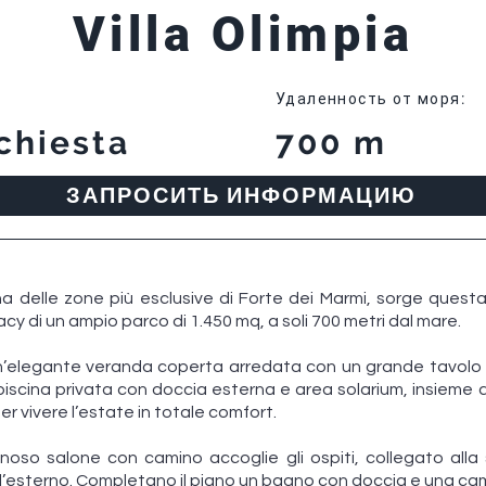
Villa Olimpia
Удаленность от моря
:
chiesta
700 m
ЗАПРОСИТЬ ИНФОРМАЦИЮ
a delle zone più esclusive di Forte dei Marmi, sorge questa 
acy di un ampio parco di 1.450 mq, a soli 700 metri dal mare.
e un’elegante veranda coperta arredata con un grande tavolo
piscina privata con doccia esterna e area solarium, insieme 
 vivere l’estate in totale comfort.
inoso salone con camino accoglie gli ospiti, collegato all
ll’esterno. Completano il piano un bagno con doccia e una ca