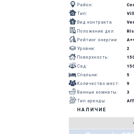
Район
:
Cen
Тип
:
Vil
Вид контракта:
Ven
Положение дел:
Ris
Рейтинг энергии:
A+
Уровни
:
2
Поверхность
:
15
Сад
:
15
Спальни
:
5
Количество мест
:
9
Ванные комнаты
:
3
Тип аренды:
Aff
НАЛИЧИЕ