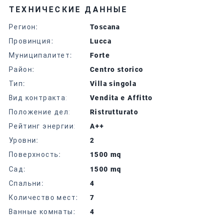
ТЕХНИЧЕСКИЕ ДАННЫЕ
Регион
:
Toscana
Провинция
:
Lucca
Муниципалитет
:
Forte
Район
:
Centro storico
Тип
:
Villa singola
Вид контракта:
Vendita e Affitto
Положение дел:
Ristrutturato
Рейтинг энергии:
A++
Уровни
:
2
Поверхность
:
1500 mq
Сад
:
1500 mq
Спальни
:
4
Количество мест
:
7
Ванные комнаты
:
4