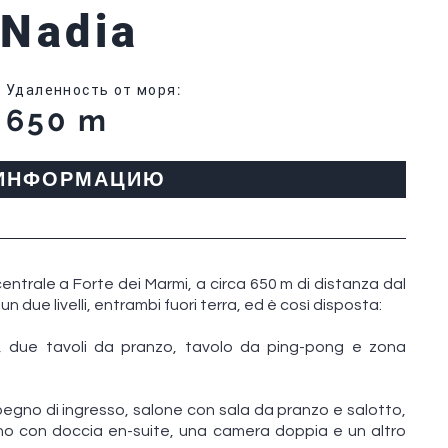
 Nadia
Удаленность от моря
:
650 m
 ИНФОРМАЦИЮ
 centrale a Forte dei Marmi, a circa 650 m di distanza dal
n due livelli, entrambi fuori terra, ed è così disposta:
o, due tavoli da pranzo, tavolo da ping-pong e zona
mpegno di ingresso, salone con sala da pranzo e salotto,
no con doccia en-suite, una camera doppia e un altro