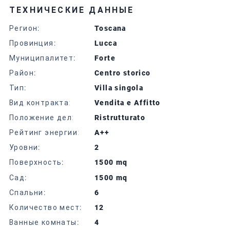
ТЕХНИЧЕСКИЕ ДАННЫЕ
Регион
:
Toscana
Провинция
:
Lucca
Муниципалитет
:
Forte
Район
:
Centro storico
Тип
:
Villa singola
Вид контракта:
Vendita e Affitto
Положение дел:
Ristrutturato
Рейтинг энергии:
A++
Уровни
:
2
Поверхность
:
1500 mq
Сад
:
1500 mq
Спальни
:
6
Количество мест
:
12
Ванные комнаты
:
4