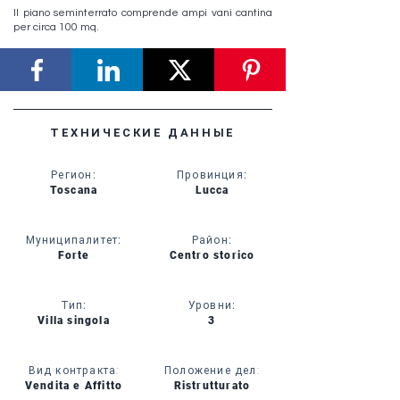
Il piano seminterrato comprende ampi vani cantina
per circa 100 mq.
ТЕХНИЧЕСКИЕ ДАННЫЕ
Регион
:
Провинция
:
Toscana
Lucca
Муниципалитет
:
Район
:
Forte
Centro storico
Тип
:
Уровни
:
Villa singola
3
Вид контракта:
Положение дел:
Vendita e Affitto
Ristrutturato