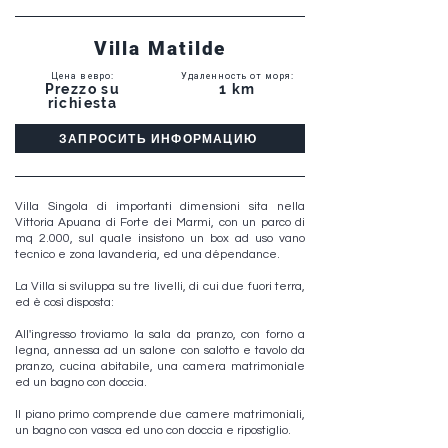
Villa Matilde
Цена в евро
:
Удаленность от моря
:
Prezzo su
1 km
richiesta
ЗАПРОСИТЬ ИНФОРМАЦИЮ
Villa Singola di importanti dimensioni sita nella
Vittoria Apuana di Forte dei Marmi, con un parco di
mq 2.000, sul quale insistono un box ad uso vano
tecnico e zona lavanderia, ed una dépendance.
La Villa si sviluppa su tre livelli, di cui due fuori terra,
ed è così disposta:
All'ingresso troviamo la sala da pranzo, con forno a
legna, annessa ad un salone con salotto e tavolo da
pranzo, cucina abitabile, una camera matrimoniale
ed un bagno con doccia.
Il piano primo comprende due camere matrimoniali,
un bagno con vasca ed uno con doccia e ripostiglio.