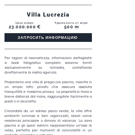
Villa Lucrezia
Цена в евро
:
Удаленность от моря
:
23.000.000
€
500 m
ЗАПРОСИТЬ ИНФОРМАЦИЮ
Per ragioni di riservatezza, informazioni dettagliate
e book fotografico completo saranno forniti
esclusivamente su richiesta, contattando
direttamente la nostra agenzia.
Proponiamo una villa di pregio con piscina, inserita in
un ampio lotto privato che assicura assoluta
tranquillità e massima privacy. La proprietà si trova a
breve distanza dal mare, raggiungibile facilmente a
piedi o in bicicletta.
Circondata da un esteso parco verde, la villa offre
ambienti luminosi e ben organizzati, ideali come
residenza principale o dimora di vacanza. La zona
piscina e gli spazi esterni rappresentano un’oasi di
relax, perfetta per momenti di convivialità in un