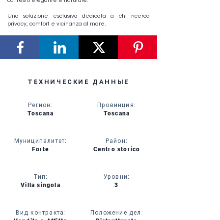
contesto elegante e naturale.
Una soluzione esclusiva dedicata a chi ricerca
privacy, comfort e vicinanza al mare.
ТЕХНИЧЕСКИЕ ДАННЫЕ
Регион
:
Провинция
:
Toscana
Toscana
Муниципалитет
:
Район
:
Forte
Centro storico
Тип
:
Уровни
:
Villa singola
3
Вид контракта:
Положение дел: