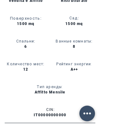
Vendita e Affitto
Ristrutturato
Поверхность
:
Сад
:
1500 mq
1500 mq
Спальни
:
Ванные комнаты
:
6
8
Количество мест
:
Рейтинг энергии:
12
A++
Тип аренды:
Affitto Mensile
CIN:
IT00000000000
УСЛУГИ