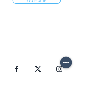
Go Home
ФОРТЕ ДЕЙ МАРМИ (ЛУ)
Via Provinciale, 60
Cap. 55042
Lorenzo:
+39 345 3411500
Matteo: +39 353 3204720
Office: +39 0584 345992
email:
info@agenziahorizon.com
Я В СОЦСЕТЯХ
ЗАЩИТА ПЕРСОНАЛЬНЫХ ДАННЫХ, GDPR 2016/679
HORIZON S.R.L. | номер НДС
02582280463
Copyright © 2026 | foto e testi di proprietà di
Lorenzo Giannaccini | Inc. All Rights Reserved.
НОВОСТНАЯ РАССЫЛКА