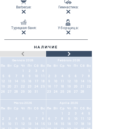
Barbecue:
Гимнастика
:
Турецкая баня
:
Уборщица
:
НАЛИЧИЕ
Gennaio 2026
Febbraio 2026
Пн
Вт
Ср
Чт
Пт
Сб
Вс
Пн
Вт
Ср
Чт
Пт
Сб
Вс
1
2
3
4
1
5
6
7
8
9
10
11
2
3
4
5
6
7
8
12
13
14
15
16
17
18
9
10
11
12
13
14
15
19
20
21
22
23
24
25
16
17
18
19
20
21
22
26
27
28
29
30
31
23
24
25
26
27
28
Marzo 2026
Aprile 2026
Пн
Вт
Ср
Чт
Пт
Сб
Вс
Пн
Вт
Ср
Чт
Пт
Сб
Вс
1
1
2
3
4
5
2
3
4
5
6
7
8
6
7
8
9
10
11
12
9
10
11
12
13
14
15
13
14
15
16
17
18
19