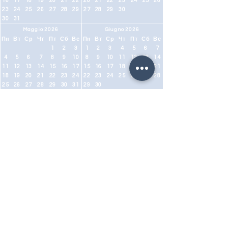
16
17
18
19
20
21
22
20
21
22
23
24
25
26
23
24
25
26
27
28
29
27
28
29
30
30
31
Maggio 2026
Giugno 2026
Пн
Вт
Ср
Чт
Пт
Сб
Вс
Пн
Вт
Ср
Чт
Пт
Сб
Вс
1
2
3
1
2
3
4
5
6
7
4
5
6
7
8
9
10
8
9
10
11
12
13
14
11
12
13
14
15
16
17
15
16
17
18
19
20
21
18
19
20
21
22
23
24
22
23
24
25
26
27
28
25
26
27
28
29
30
31
29
30