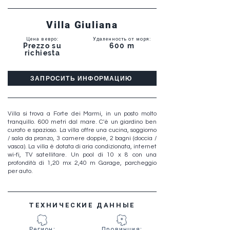
Villa Giuliana
Цена в евро
:
Удаленность от моря
:
Prezzo su
600 m
richiesta
ЗАПРОСИТЬ ИНФОРМАЦИЮ
Villa si trova a Forte dei Marmi, in un posto molto
tranquillo. 600 metri dal mare. C'è un giardino ben
curato e spazioso. La villa offre una cucina, soggiorno
/ sala da pranzo, 3 camere doppie, 2 bagni (doccia /
vasca). La villa è dotata di aria condizionata, internet
wi-fi, TV satellitare. Un pool di 10 x 8 con una
profondità di 1,20 mx 2,40 m Garage, parcheggio
per auto.
ТЕХНИЧЕСКИЕ ДАННЫЕ
Регион
:
Провинция
: