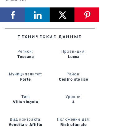
riservatezza.
ТЕХНИЧЕСКИЕ ДАННЫЕ
Регион
:
Провинция
:
Toscana
Lucca
Муниципалитет
:
Район
:
Forte
Centro storico
Тип
:
Уровни
:
Villa singola
4
Вид контракта:
Положение дел:
Vendita e Affitto
Ristrutturato