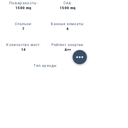
Поверхность
:
Сад
:
1500 mq
1500 mq
Спальни
:
Ванные комнаты
:
7
6
Количество мест
:
Рейтинг энергии:
14
A++
Тип аренды:
Affitto Mensile
CIN:
IT00000000000
УСЛУГИ
НАЛИЧИЕ