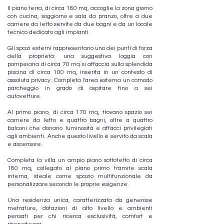
Il piano terra, di circa 180 mq, accoglie la zona giorno
con cucina, soggiorno e sala da pranzo, oltre a due
camere da letto servite da due bagni e da un locale
tecnico dedicato agli impianti.
Gli spazi esterni rappresentano uno dei punti di forza
della proprietà: una suggestiva loggia con
pompeiana di circa 70 mq si affaccia sulla splendida
piscina di circa 100 mq, inserita in un contesto di
assoluta privacy. Completa l'area esterna un comodo
parcheggio in grado di ospitare fino a sei
autovetture.
Al primo piano, di circa 170 mq, trovano spazio sei
camere da letto e quattro bagni, oltre a quattro
balconi che donano luminosità e affacci privilegiati
agli ambienti. Anche questo livello è servito da scala
e ascensore.
Completa la villa un ampio piano sottotetto di circa
180 mq, collegato al piano primo tramite scala
interna, ideale come spazio multifunzionale da
personalizzare secondo le proprie esigenze.
Una residenza unica, caratterizzata da generose
metrature, dotazioni di alto livello e ambienti
pensati per chi ricerca esclusività, comfort e