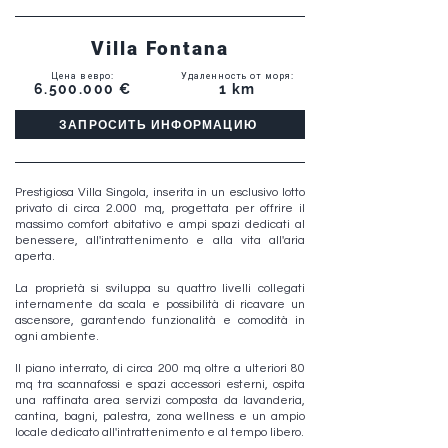
Villa Fontana
Цена в евро
:
Удаленность от моря
:
6.500.000
€
1 km
ЗАПРОСИТЬ ИНФОРМАЦИЮ
Prestigiosa Villa Singola, inserita in un esclusivo lotto
privato di circa 2.000 mq, progettata per offrire il
massimo comfort abitativo e ampi spazi dedicati al
benessere, all'intrattenimento e alla vita all'aria
aperta.
La proprietà si sviluppa su quattro livelli collegati
internamente da scala e possibilità di ricavare un
ascensore, garantendo funzionalità e comodità in
ogni ambiente.
Il piano interrato, di circa 200 mq oltre a ulteriori 80
mq tra scannafossi e spazi accessori esterni, ospita
una raffinata area servizi composta da lavanderia,
cantina, bagni, palestra, zona wellness e un ampio
locale dedicato all'intrattenimento e al tempo libero.