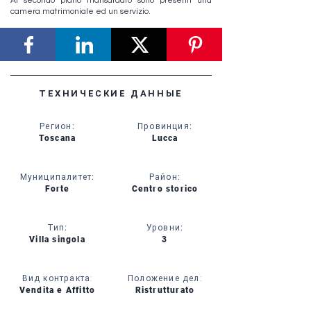
Al secondo piano mansardato sono presenti una
camera matrimoniale ed un servizio.
ТЕХНИЧЕСКИЕ ДАННЫЕ
Регион
:
Провинция
:
Toscana
Lucca
Муниципалитет
:
Район
:
Forte
Centro storico
Тип
:
Уровни
:
Villa singola
3
Вид контракта:
Положение дел:
Vendita e Affitto
Ristrutturato