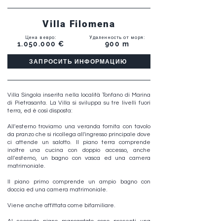
Villa Filomena
Цена в евро
:
Удаленность от моря
:
1.050.000
€
900 m
ЗАПРОСИТЬ ИНФОРМАЦИЮ
Villa Singola inserita nella località Tonfano di Marina
di Pietrasanta. La Villa si sviluppa su tre livelli fuori
terra, ed è così disposta:
All'esterno troviamo una veranda fornita con tavolo
da pranzo che si ricollega all'ingresso principale dove
ci attende un salotto. Il piano terra comprende
inoltre una cucina con doppio accesso, anche
all'esterno, un bagno con vasca ed una camera
matrimoniale.
Il piano primo comprende un ampio bagno con
doccia ed una camera matrimoniale.
Viene anche affittata come bifamiliare.