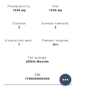
Поверхность
:
Сад
:
1500 mq
1500 mq
Спальни
:
Ванные комнаты
:
3
3
Количество мест
:
Рейтинг энергии:
7
A++
Тип аренды:
Affitto Mensile
CIN:
IT00000000000
УСЛУГИ
НАЛИЧИЕ