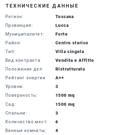
ТЕХНИЧЕСКИЕ ДАННЫЕ
Регион
:
Toscana
Провинция
:
Lucca
Муниципалитет
:
Forte
Район
:
Centro storico
Тип
:
Villa singola
Вид контракта:
Vendita e Affitto
Положение дел:
Ristrutturato
Рейтинг энергии:
A++
Уровни
:
3
Поверхность
:
1500 mq
Сад
:
1500 mq
Спальни
:
3
Количество мест
:
6
Ванные комнаты
:
4