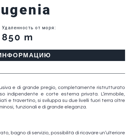
Eugenia
Удаленность от моря
:
850 m
 ИНФОРМАЦИЮ
lusiva e di grande pregio, completamente ristrutturato
esso indipendente e corte esterna privata. L’immobile,
 e travertino, si sviluppa su due livelli fuori terra oltre
inosi, funzionali e di grande eleganza.
, bagno di servizio, possibilità di ricavare un’ulteriore