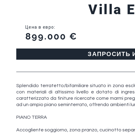
Villa 
Цена в евро
:
899.000 €
ЗАПРОСИТЬ
Splendido terratetto/bifamiliare situato in zona esc
con materiali di altissimo livello e dotato di ingr
caratterizzato da finiture ricercate come marmi pregiati
ad un ampio piano seminterrato, offrendo ambienti lum
PIANO TERRA
Accogliente soggiorno, zona pranzo, cucinotto separato