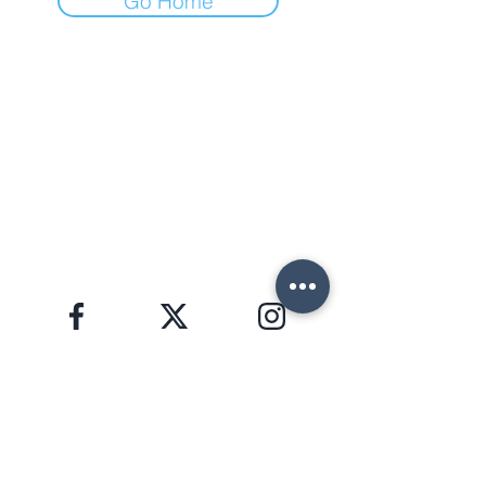
Go Home
ФОРТЕ ДЕЙ МАРМИ (ЛУ)
Via Provinciale, 60
Cap. 55042
Lorenzo:
+39 345 3411500
Matteo: +39 353 3204720
Office: +39 0584 345992
email:
info@agenziahorizon.com
Я В СОЦСЕТЯХ
ЗАЩИТА ПЕРСОНАЛЬНЫХ ДАННЫХ, GDPR 2016/679
HORIZON S.R.L. | номер НДС
02582280463
Copyright © 2026 | foto e testi di proprietà di
Lorenzo Giannaccini | Inc. All Rights Reserved.
НОВОСТНАЯ РАССЫЛКА