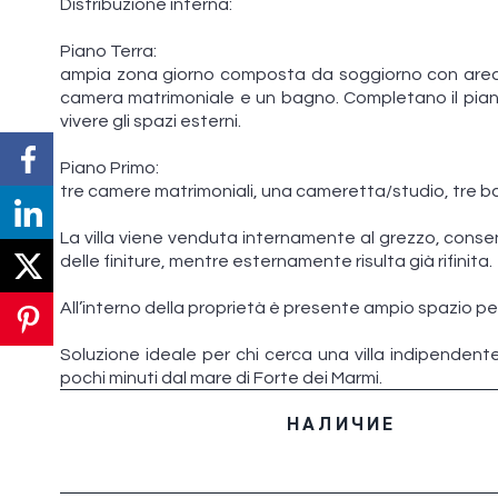
Distribuzione interna:
Piano Terra:
ampia zona giorno composta da soggiorno con area 
camera matrimoniale e un bagno. Completano il pian
vivere gli spazi esterni.
Piano Primo:
tre camere matrimoniali, una cameretta/studio, tre ba
La villa viene venduta internamente al grezzo, cons
delle finiture, mentre esternamente risulta già rifinita.
All’interno della proprietà è presente ampio spazio per
Soluzione ideale per chi cerca una villa indipendente
pochi minuti dal mare di Forte dei Marmi.
НАЛИЧИЕ