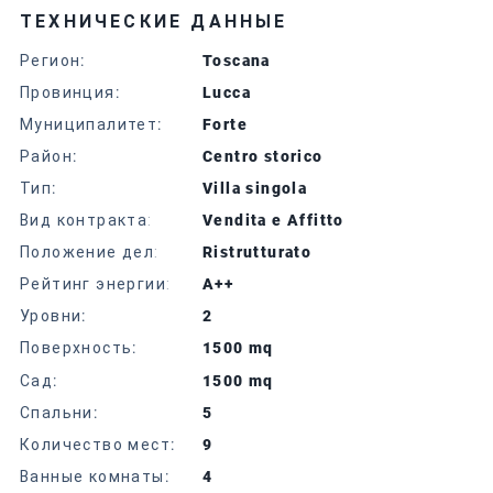
ТЕХНИЧЕСКИЕ ДАННЫЕ
Регион
:
Toscana
Провинция
:
Lucca
Муниципалитет
:
Forte
Район
:
Centro storico
Тип
:
Villa singola
Вид контракта:
Vendita e Affitto
Положение дел:
Ristrutturato
Рейтинг энергии:
A++
Уровни
:
2
Поверхность
:
1500 mq
Сад
:
1500 mq
Спальни
:
5
Количество мест
:
9
Ванные комнаты
:
4