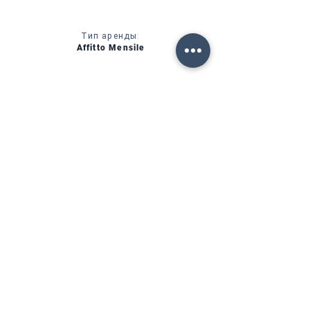
Тип аренды:
Affitto Mensile
CIN:
IT00000000000
УСЛУГИ
НАЛИЧИЕ
ФОРТЕ ДЕЙ МАРМИ (ЛУ)
Via Provinciale, 60
Cap. 55042