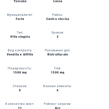
Toscana
Lucca
Муниципалитет
:
Район
:
Forte
Centro storico
Тип
:
Уровни
:
Villa singola
3
Вид контракта:
Положение дел:
Vendita e Affitto
Ristrutturato
Поверхность
:
Сад
:
1500 mq
1500 mq
Спальни
:
Ванные комнаты
:
6
6
Количество мест
:
Рейтинг энергии:
11
A++