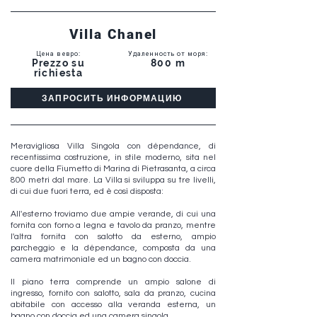
Villa Chanel
Цена в евро
:
Удаленность от моря
:
Prezzo su
800 m
richiesta
ЗАПРОСИТЬ ИНФОРМАЦИЮ
Meravigliosa Villa Singola con dépendance, di
recentissima costruzione, in stile moderno, sita nel
cuore della Fiumetto di Marina di Pietrasanta, a circa
800 metri dal mare. La Villa si sviluppa su tre livelli,
di cui due fuori terra, ed è così disposta:
All'esterno troviamo due ampie verande, di cui una
fornita con forno a legna e tavolo da pranzo, mentre
l'altra fornita con salotto da esterno, ampio
parcheggio e la dépendance, composta da una
camera matrimoniale ed un bagno con doccia.
Il piano terra comprende un ampio salone di
ingresso, fornito con salotto, sala da pranzo, cucina
abitabile con accesso alla veranda esterna, un
bagno con doccia ed una camera singola.