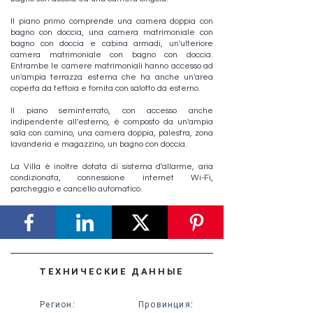
Il piano primo comprende una camera doppia con
bagno con doccia, una camera matrimoniale con
bagno con doccia e cabina armadi, un'ulteriore
camera matrimoniale con bagno con doccia.
Entrambe le camere matrimoniali hanno accesso ad
un'ampia terrazza esterna che ha anche un'area
coperta da tettoia e fornita con salotto da esterno.
Il piano seminterrato, con accesso anche
indipendente all'esterno, è composto da un'ampia
sala con camino, una camera doppia, palestra, zona
lavanderia e magazzino, un bagno con doccia.
La Villa è inoltre dotata di sistema d'allarme, aria
condizionata, connessione internet Wi-Fi,
parcheggio e cancello automatico.
ТЕХНИЧЕСКИЕ ДАННЫЕ
Регион
:
Провинция
: