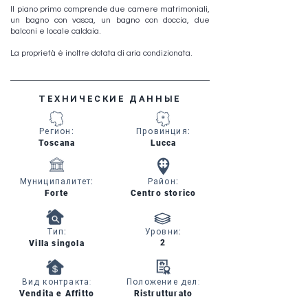
Il piano primo comprende due camere matrimoniali,
un bagno con vasca, un bagno con doccia, due
balconi e locale caldaia.
La proprietà è inoltre dotata di aria condizionata.
ТЕХНИЧЕСКИЕ ДАННЫЕ
Регион
:
Провинция
:
Toscana
Lucca
Муниципалитет
:
Район
:
Forte
Centro storico
Тип
:
Уровни
:
2
Villa singola
Вид контракта:
Положение дел:
Vendita e Affitto
Ristrutturato