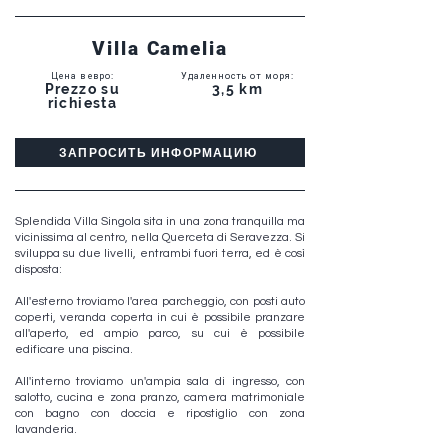
Villa Camelia
Цена в евро
:
Удаленность от моря
:
Prezzo su
3,5 km
richiesta
ЗАПРОСИТЬ ИНФОРМАЦИЮ
Splendida Villa Singola sita in una zona tranquilla ma
vicinissima al centro, nella Querceta di Seravezza. Si
sviluppa su due livelli, entrambi fuori terra, ed è così
disposta:
All'esterno troviamo l'area parcheggio, con posti auto
coperti, veranda coperta in cui è possibile pranzare
all'aperto, ed ampio parco, su cui è possibile
edificare una piscina.
All'interno troviamo un'ampia sala di ingresso, con
salotto, cucina e zona pranzo, camera matrimoniale
con bagno con doccia e ripostiglio con zona
lavanderia.