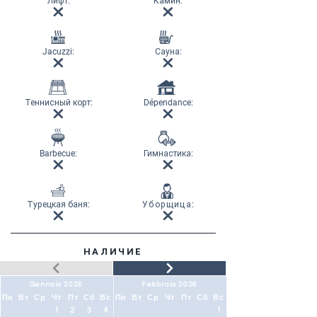
Лифт
:
Камин
:
Jacuzzi:
Сауна
:
Теннисный корт
:
Dépendance:
Barbecue:
Гимнастика
:
Турецкая баня
:
Уборщица
:
НАЛИЧИЕ
Gennaio 2026
Febbraio 2026
Пн
Вт
Ср
Чт
Пт
Сб
Вс
Пн
Вт
Ср
Чт
Пт
Сб
Вс
1
2
3
4
1