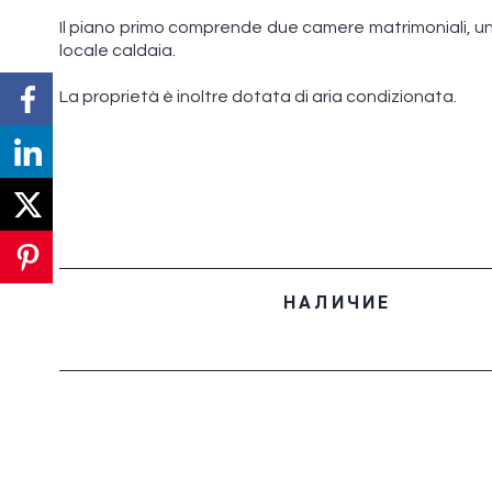
Il piano primo comprende due camere matrimoniali, u
locale caldaia.
La proprietà è inoltre dotata di aria condizionata.
НАЛИЧИЕ