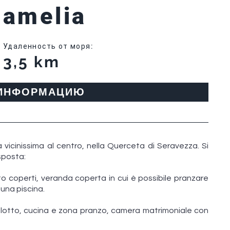
Camelia
Удаленность от моря
:
3,5 km
 ИНФОРМАЦИЮ
a vicinissima al centro, nella Querceta di Seravezza. Si
isposta:
to coperti, veranda coperta in cui è possibile pranzare
 una piscina.
salotto, cucina e zona pranzo, camera matrimoniale con