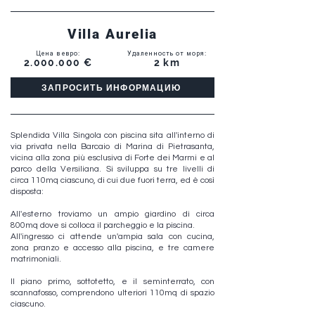
Villa Aurelia
Цена в евро
:
Удаленность от моря
:
2.000.000
€
2 km
ЗАПРОСИТЬ ИНФОРМАЦИЮ
Splendida Villa Singola con piscina sita all'interno di
via privata nella Barcaio di Marina di Pietrasanta,
vicina alla zona più esclusiva di Forte dei Marmi e al
parco della Versiliana. Si sviluppa su tre livelli di
circa 110mq ciascuno, di cui due fuori terra, ed è così
disposta:
All'esterno troviamo un ampio giardino di circa
800mq dove si colloca il parcheggio e la piscina.
All'ingresso ci attende un'ampia sala con cucina,
zona pranzo e accesso alla piscina, e tre camere
matrimoniali.
Il piano primo, sottotetto, e il seminterrato, con
scannafosso, comprendono ulteriori 110mq di spazio
ciascuno.