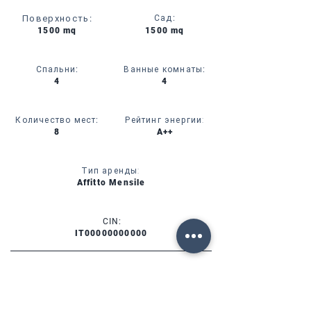
Поверхность
:
Сад
:
1500 mq
1500 mq
Спальни
:
Ванные комнаты
:
4
4
Количество мест
:
Рейтинг энергии:
8
A++
Тип аренды:
Affitto Mensile
CIN:
IT00000000000
УСЛУГИ
НАЛИЧИЕ