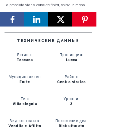
La proprietà viene venduta finita, chiavi in mano.
ТЕХНИЧЕСКИЕ ДАННЫЕ
Регион
:
Провинция
:
Toscana
Lucca
Муниципалитет
:
Район
:
Forte
Centro storico
Тип
:
Уровни
:
Villa singola
3
Вид контракта:
Положение дел:
Vendita e Affitto
Ristrutturato