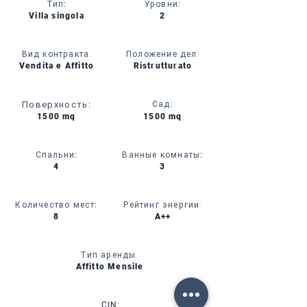
Тип
:
Уровни
:
Villa singola
2
Вид контракта:
Положение дел:
Vendita e Affitto
Ristrutturato
Поверхность
:
Сад
:
1500 mq
1500 mq
Спальни
:
Ванные комнаты
:
4
3
Количество мест
:
Рейтинг энергии:
8
A++
Тип аренды:
Affitto Mensile
CIN: