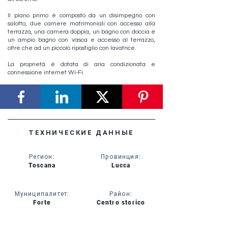
Il piano primo è composto da un disimpegno con
salotto, due camere matrimoniali con accesso alla
terrazza, una camera doppia, un bagno con doccia e
un ampio bagno con vasca e accesso al terrazzo,
oltre che ad un piccolo ripostiglio con lavatrice.
La proprietà è dotata di aria condizionata e
connessione internet Wi-Fi.
ТЕХНИЧЕСКИЕ ДАННЫЕ
Регион
:
Провинция
:
Toscana
Lucca
Муниципалитет
:
Район
:
Forte
Centro storico