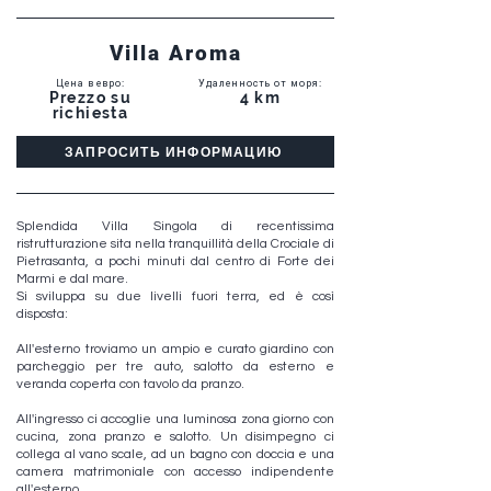
Villa Aroma
Цена в евро
:
Удаленность от моря
:
Prezzo su
4 km
richiesta
ЗАПРОСИТЬ ИНФОРМАЦИЮ
Splendida Villa Singola di recentissima
ristrutturazione sita nella tranquillità della Crociale di
Pietrasanta, a pochi minuti dal centro di Forte dei
Marmi e dal mare.
Si sviluppa su due livelli fuori terra, ed è così
disposta:
All'esterno troviamo un ampio e curato giardino con
parcheggio per tre auto, salotto da esterno e
veranda coperta con tavolo da pranzo.
All'ingresso ci accoglie una luminosa zona giorno con
cucina, zona pranzo e salotto. Un disimpegno ci
collega al vano scale, ad un bagno con doccia e una
camera matrimoniale con accesso indipendente
all'esterno.