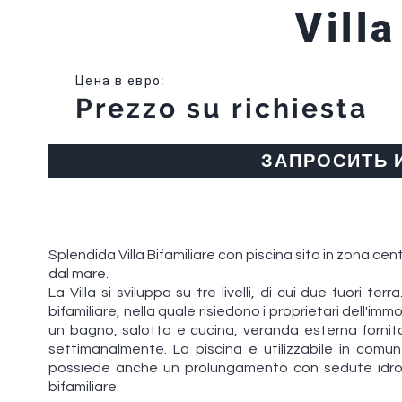
Vill
Цена в евро
:
Prezzo su richiesta
ЗАПРОСИТЬ
Splendida Villa Bifamiliare con piscina sita in zona cent
dal mare.
La Villa si sviluppa su tre livelli, di cui due fuori ter
bifamiliare, nella quale risiedono i proprietari del
un bagno, salotto e cucina, veranda esterna fornit
settimanalmente. La piscina è utilizzabile in comune
possiede anche un prolungamento con sedute idroma
bifamiliare.