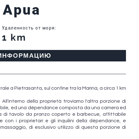
a Apua
Удаленность от моря
:
1 km
 ИНФОРМАЦИЮ
rale a Pietrasanta, sul confine tra la Marina, a circa 1 km
ra. All'interno della proprietà troviamo l'altra porzione di
l'immobile, ed una dépendance composta da una camera ed
a di tavolo da pranzo coperto e barbecue, affittabile
 con i proprietari e gli inquilini della dépendance, e
ssaggio, di esclusivo utilizzo di questa porzione di