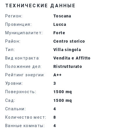
ТЕХНИЧЕСКИЕ ДАННЫЕ
Регион
:
Toscana
Провинция
:
Lucca
Муниципалитет
:
Forte
Район
:
Centro storico
Тип
:
Villa singola
Вид контракта:
Vendita e Affitto
Положение дел:
Ristrutturato
Рейтинг энергии:
A++
Уровни
:
3
Поверхность
:
1500 mq
Сад
:
1500 mq
Спальни
:
4
Количество мест
:
8
Ванные комнаты
:
4