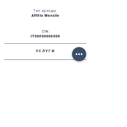
Тип аренды:
Affitto Mensile
CIN:
IT00000000000
УСЛУГИ
НАЛИЧИЕ
ФОРТЕ ДЕЙ МАРМИ (ЛУ)
Via Provinciale, 60
Cap. 55042
Lorenzo:
+39 345 3411500